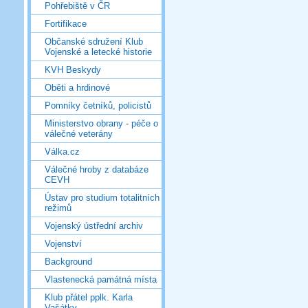
Pohřebiště v ČR
Fortifikace
Občanské sdružení Klub
Vojenské a letecké historie
KVH Beskydy
Oběti a hrdinové
Pomníky četníků, policistů
Ministerstvo obrany - péče o
válečné veterány
Válka.cz
Válečné hroby z databáze
CEVH
Ústav pro studium totalitních
režimů
Vojenský ústřední archiv
Vojenství
Background
Vlastenecká památná místa
Klub přátel pplk. Karla
Vašátky