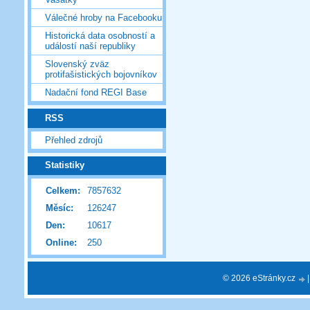
Válečné hroby na Facebooku
Historická data osobností a
událostí naší republiky
Slovenský zväz
protifašistických bojovníkov
Nadační fond REGI Base
RSS
Přehled zdrojů
Statistiky
Celkem:
7857632
Měsíc:
126247
Den:
10617
Online:
250
© 2026 eStránky.cz