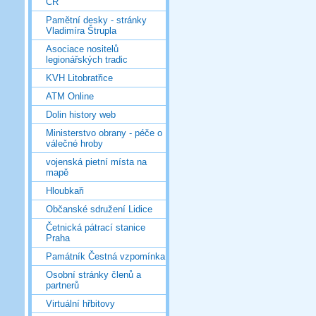
ČR
Pamětní desky - stránky
Vladimíra Štrupla
Asociace nositelů
legionářských tradic
KVH Litobratřice
ATM Online
Dolin history web
Ministerstvo obrany - péče o
válečné hroby
vojenská pietní místa na
mapě
Hloubkaři
Občanské sdružení Lidice
Četnická pátrací stanice
Praha
Památník Čestná vzpomínka
Osobní stránky členů a
partnerů
Virtuální hřbitovy