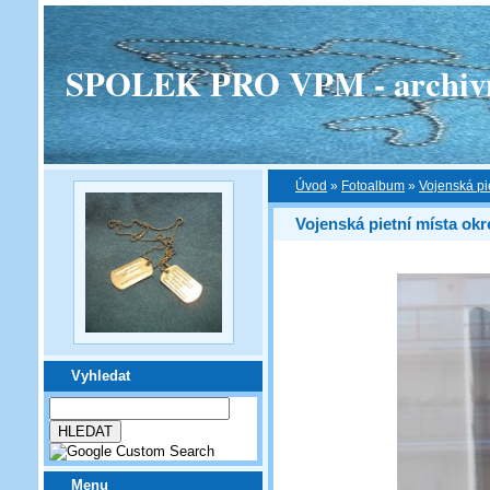
SPOLEK PRO VPM - archivní v
Úvod
»
Fotoalbum
»
Vojenská pi
Vojenská pietní místa ok
Vyhledat
Menu