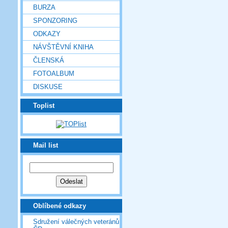
BURZA
SPONZORING
ODKAZY
NÁVŠTĚVNÍ KNIHA
ČLENSKÁ
FOTOALBUM
DISKUSE
Toplist
Mail list
Oblíbené odkazy
Sdružení válečných veteránů