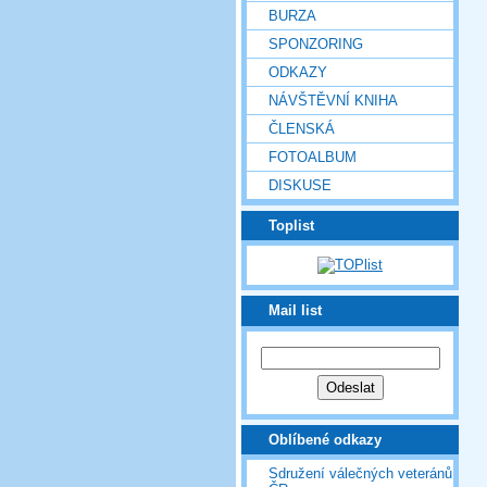
BURZA
SPONZORING
ODKAZY
NÁVŠTĚVNÍ KNIHA
ČLENSKÁ
FOTOALBUM
DISKUSE
Toplist
Mail list
Oblíbené odkazy
Sdružení válečných veteránů