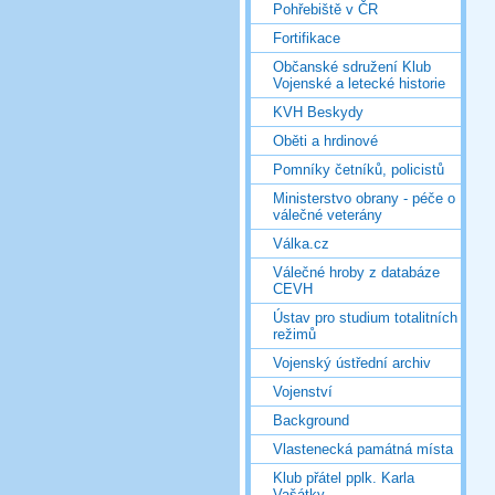
Pohřebiště v ČR
Fortifikace
Občanské sdružení Klub
Vojenské a letecké historie
KVH Beskydy
Oběti a hrdinové
Pomníky četníků, policistů
Ministerstvo obrany - péče o
válečné veterány
Válka.cz
Válečné hroby z databáze
CEVH
Ústav pro studium totalitních
režimů
Vojenský ústřední archiv
Vojenství
Background
Vlastenecká památná místa
Klub přátel pplk. Karla
Vašátky