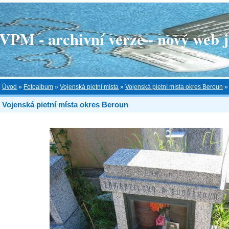
 - archivní verze - nový web je
Úvod
»
Fotoalbum
»
Vojenská pietní místa
»
Vojenská pietní místa okres Beroun
Vojenská pietní místa okres Beroun