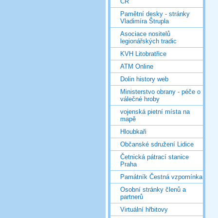
ČR
Pamětní desky - stránky
Vladimíra Štrupla
Asociace nositelů
legionářských tradic
KVH Litobratřice
ATM Online
Dolin history web
Ministerstvo obrany - péče o
válečné hroby
vojenská pietní místa na
mapě
Hloubkaři
Občanské sdružení Lidice
Četnická pátrací stanice
Praha
Památník Čestná vzpomínka
Osobní stránky členů a
partnerů
Virtuální hřbitovy