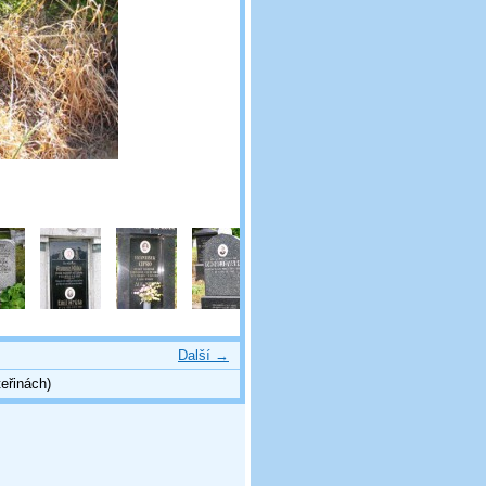
Další →
eřinách)