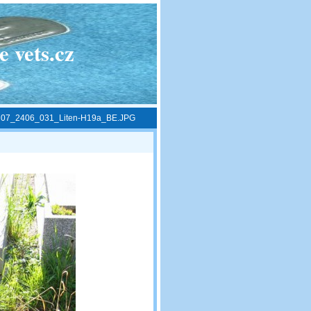
 vets.cz
»
07_2406_031_Liten-H19a_BE.JPG