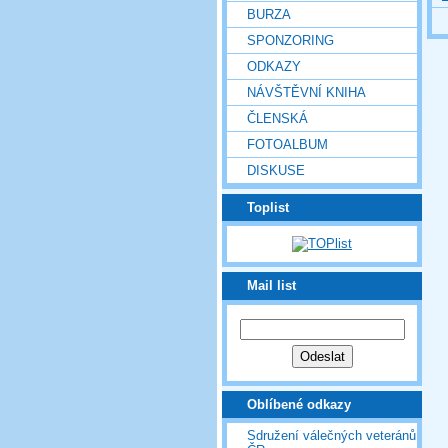
BURZA
SPONZORING
ODKAZY
NÁVŠTĚVNÍ KNIHA
ČLENSKÁ
FOTOALBUM
DISKUSE
Toplist
Mail list
Oblíbené odkazy
Sdružení válečných veteránů