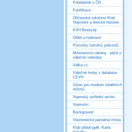
Pohřebiště v ČR
Fortifikace
Občanské sdružení Klub
Vojenské a letecké historie
KVH Beskydy
Oběti a hrdinové
Pomníky četníků, policistů
Ministerstvo obrany - péče o
válečné veterány
Válka.cz
Válečné hroby z databáze
CEVH
Ústav pro studium totalitních
režimů
Vojenský ústřední archiv
Vojenství
Background
Vlastenecká památná místa
Klub přátel pplk. Karla
Vašátky