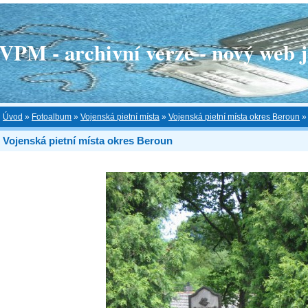
 - archivní verze - nový web je
Úvod
»
Fotoalbum
»
Vojenská pietní místa
»
Vojenská pietní místa okres Beroun
Vojenská pietní místa okres Beroun