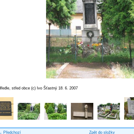
ředle, střed obce (c) Ivo Šťastný 18. 6. 2007
← Předchozí
Zpět do složky