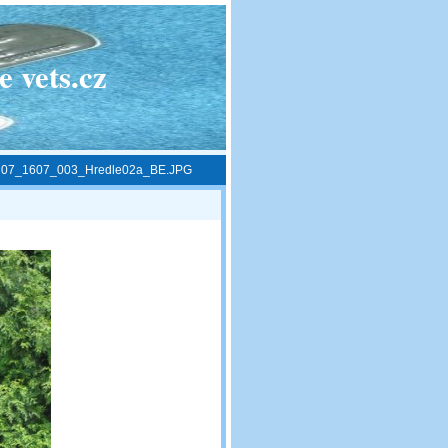
 vets.cz
»
07_1607_003_Hredle02a_BE.JPG