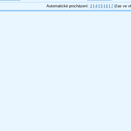
Automatické procházení:
3
|
4
|
5
|
6
|
7
(čas ve vt