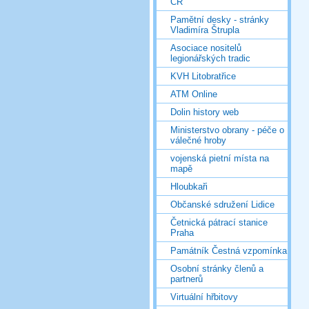
ČR
Pamětní desky - stránky
Vladimíra Štrupla
Asociace nositelů
legionářských tradic
KVH Litobratřice
ATM Online
Dolin history web
Ministerstvo obrany - péče o
válečné hroby
vojenská pietní místa na
mapě
Hloubkaři
Občanské sdružení Lidice
Četnická pátrací stanice
Praha
Památník Čestná vzpomínka
Osobní stránky členů a
partnerů
Virtuální hřbitovy