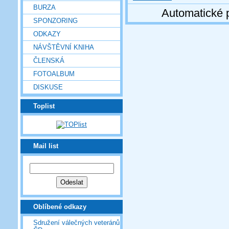
BURZA
Automatické 
SPONZORING
ODKAZY
NÁVŠTĚVNÍ KNIHA
ČLENSKÁ
FOTOALBUM
DISKUSE
Toplist
Mail list
Oblíbené odkazy
Sdružení válečných veteránů