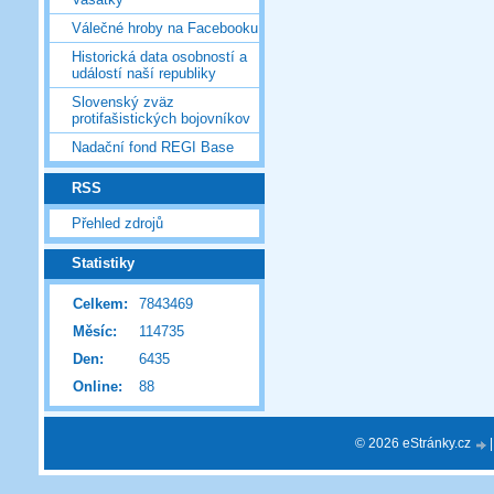
Válečné hroby na Facebooku
Historická data osobností a
událostí naší republiky
Slovenský zväz
protifašistických bojovníkov
Nadační fond REGI Base
RSS
Přehled zdrojů
Statistiky
Celkem:
7843469
Měsíc:
114735
Den:
6435
Online:
88
© 2026 eStránky.cz