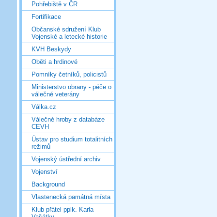
Pohřebiště v ČR
Fortifikace
Občanské sdružení Klub
Vojenské a letecké historie
KVH Beskydy
Oběti a hrdinové
Pomníky četníků, policistů
Ministerstvo obrany - péče o
válečné veterány
Válka.cz
Válečné hroby z databáze
CEVH
Ústav pro studium totalitních
režimů
Vojenský ústřední archiv
Vojenství
Background
Vlastenecká památná místa
Klub přátel pplk. Karla
Vašátky