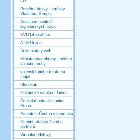
ČR
Pamětní desky - stránky
Vladimíra Štrupla
Asociace nositelů
legionářských tradic
KVH Litobratřice
ATM Online
Dolin history web
Ministerstvo obrany - péče o
válečné hroby
vojenská pietní místa na
mapě
Hloubkaři
Občanské sdružení Lidice
Četnická pátrací stanice
Praha
Památník Čestná vzpomínka
Osobní stránky členů a
partnerů
Virtuální hřbitovy