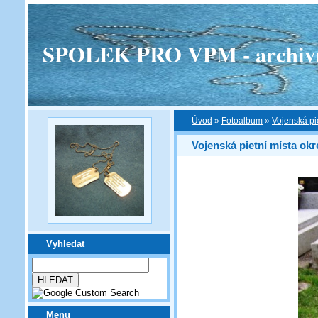
SPOLEK PRO VPM - archivní v
Úvod
»
Fotoalbum
»
Vojenská pi
Vojenská pietní místa ok
Vyhledat
Menu