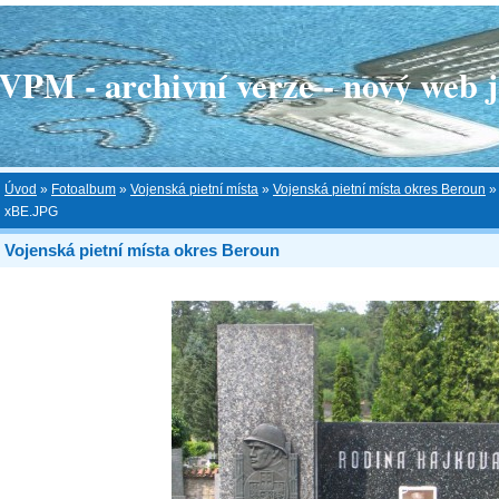
 - archivní verze - nový web je
Úvod
»
Fotoalbum
»
Vojenská pietní místa
»
Vojenská pietní místa okres Beroun
xBE.JPG
Vojenská pietní místa okres Beroun