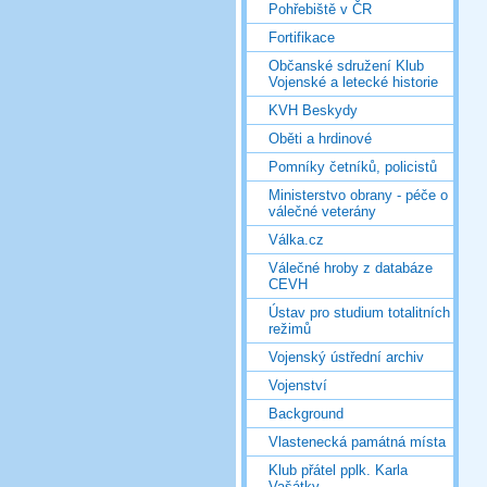
Pohřebiště v ČR
Fortifikace
Občanské sdružení Klub
Vojenské a letecké historie
KVH Beskydy
Oběti a hrdinové
Pomníky četníků, policistů
Ministerstvo obrany - péče o
válečné veterány
Válka.cz
Válečné hroby z databáze
CEVH
Ústav pro studium totalitních
režimů
Vojenský ústřední archiv
Vojenství
Background
Vlastenecká památná místa
Klub přátel pplk. Karla
Vašátky