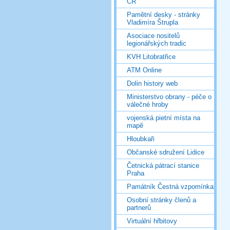
ČR
Pamětní desky - stránky
Vladimíra Štrupla
Asociace nositelů
legionářských tradic
KVH Litobratřice
ATM Online
Dolin history web
Ministerstvo obrany - péče o
válečné hroby
vojenská pietní místa na
mapě
Hloubkaři
Občanské sdružení Lidice
Četnická pátrací stanice
Praha
Památník Čestná vzpomínka
Osobní stránky členů a
partnerů
Virtuální hřbitovy