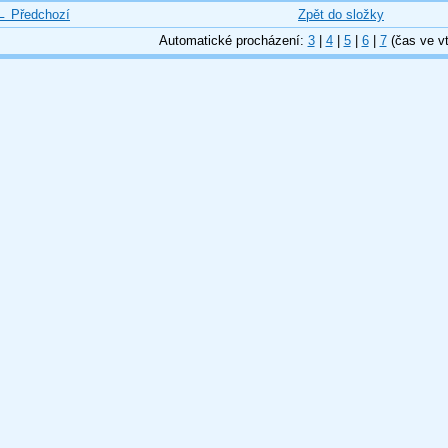
← Předchozí
Zpět do složky
Automatické procházení:
3
|
4
|
5
|
6
|
7
(čas ve vt