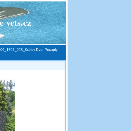
 vets.cz
»
06_1707_028_Králuv Dvur-Pocaply,