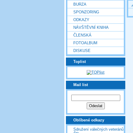
BURZA
SPONZORING
ODKAZY
NÁVŠTĚVNÍ KNIHA
ČLENSKÁ
FOTOALBUM
DISKUSE
Toplist
Mail list
Oblíbené odkazy
Sdružení válečných veteránů