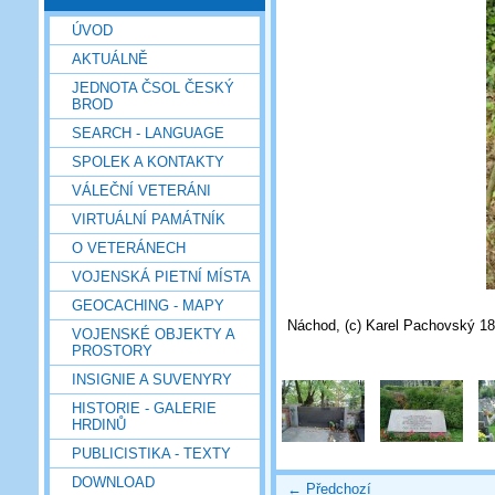
ÚVOD
AKTUÁLNĚ
JEDNOTA ČSOL ČESKÝ
BROD
SEARCH - LANGUAGE
SPOLEK A KONTAKTY
VÁLEČNÍ VETERÁNI
VIRTUÁLNÍ PAMÁTNÍK
O VETERÁNECH
VOJENSKÁ PIETNÍ MÍSTA
GEOCACHING - MAPY
Náchod, (c) Karel Pachovský 18
VOJENSKÉ OBJEKTY A
PROSTORY
INSIGNIE A SUVENYRY
HISTORIE - GALERIE
HRDINŮ
PUBLICISTIKA - TEXTY
DOWNLOAD
← Předchozí