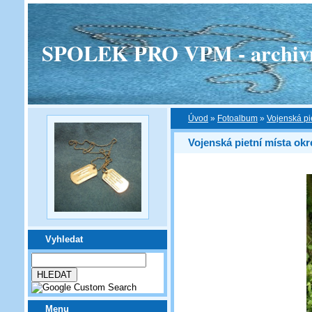
SPOLEK PRO VPM - archivní v
Úvod
»
Fotoalbum
»
Vojenská pi
Vojenská pietní místa ok
Vyhledat
Menu