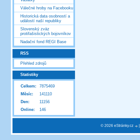
Válečné hroby na Facebooku
Historická data osobností a
událostí naší republiky
Slovenský zväz
protifašistických bojovníkov
Nadační fond REGI Base
RSS
Přehled zdrojů
Statistiky
Celkem:
7875469
Měsíc:
141110
Den:
11156
Online:
146
© 2026 eStránky.cz