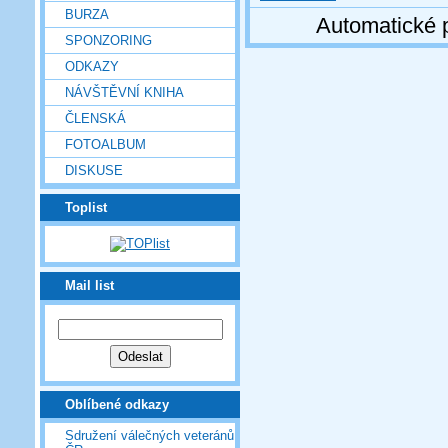
BURZA
Automatické 
SPONZORING
ODKAZY
NÁVŠTĚVNÍ KNIHA
ČLENSKÁ
FOTOALBUM
DISKUSE
Toplist
Mail list
Oblíbené odkazy
Sdružení válečných veteránů