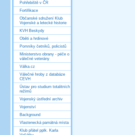
Pohřebiště v ČR
Fortifikace
Občanské sdružení Klub
Vojenské a letecké historie
KVH Beskydy
Oběti a hrdinové
Pomníky četníků, policistů
Ministerstvo obrany - péče o
válečné veterány
Válka.cz
Válečné hroby z databáze
CEVH
Ústav pro studium totalitních
režimů
Vojenský ústřední archiv
Vojenství
Background
Vlastenecká památná místa
Klub přátel pplk. Karla
Vašátky