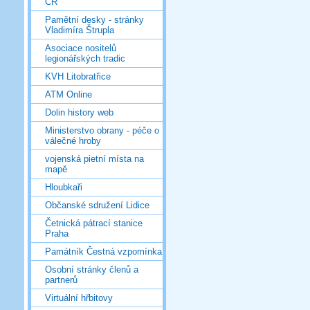
ČR
Pamětní desky - stránky
Vladimíra Štrupla
Asociace nositelů
legionářských tradic
KVH Litobratřice
ATM Online
Dolin history web
Ministerstvo obrany - péče o
válečné hroby
vojenská pietní místa na
mapě
Hloubkaři
Občanské sdružení Lidice
Četnická pátrací stanice
Praha
Památník Čestná vzpomínka
Osobní stránky členů a
partnerů
Virtuální hřbitovy