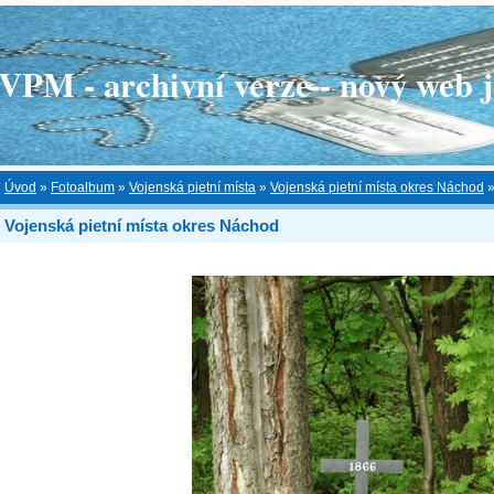
 - archivní verze - nový web je
Úvod
»
Fotoalbum
»
Vojenská pietní místa
»
Vojenská pietní místa okres Náchod
Vojenská pietní místa okres Náchod