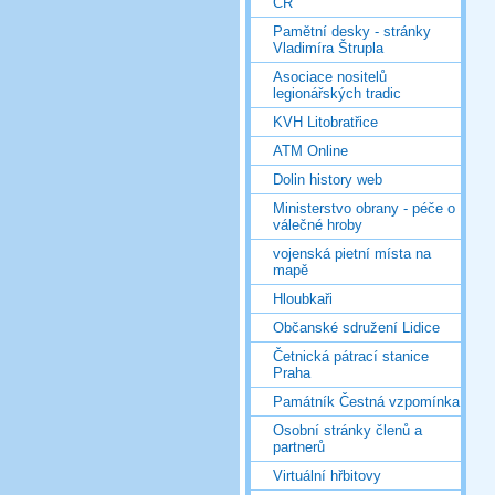
ČR
Pamětní desky - stránky
Vladimíra Štrupla
Asociace nositelů
legionářských tradic
KVH Litobratřice
ATM Online
Dolin history web
Ministerstvo obrany - péče o
válečné hroby
vojenská pietní místa na
mapě
Hloubkaři
Občanské sdružení Lidice
Četnická pátrací stanice
Praha
Památník Čestná vzpomínka
Osobní stránky členů a
partnerů
Virtuální hřbitovy