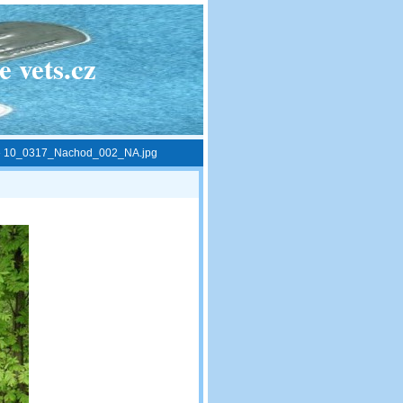
 vets.cz
»
10_0317_Nachod_002_NA.jpg