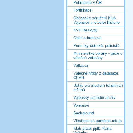
Pohřebiště v ČR
Fortifikace
Občanské sdružení Klub
Vojenské a letecké historie
KVH Beskydy
Oběti a hrdinové
Pomníky četníků, policistů
Ministerstvo obrany - péče o
válečné veterány
Válka.cz
Válečné hroby z databáze
CEVH
Ústav pro studium totalitních
režimů
Vojenský ústřední archiv
Vojenství
Background
Vlastenecká památná místa
Klub přátel pplk. Karla
Vašátky