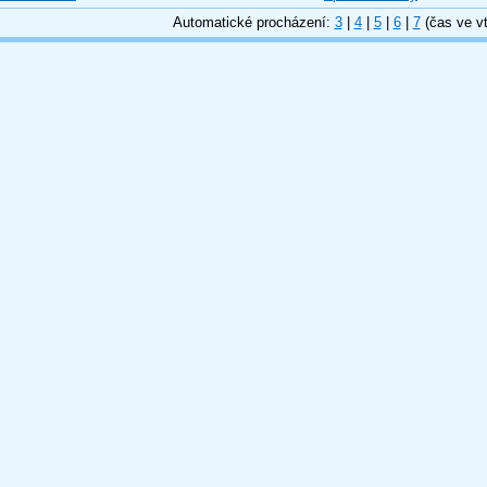
Automatické procházení:
3
|
4
|
5
|
6
|
7
(čas ve vt