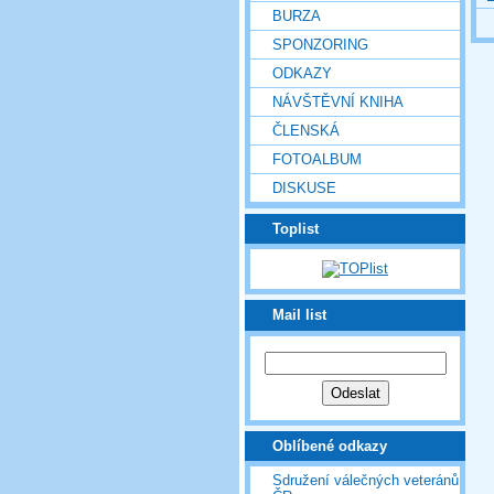
BURZA
SPONZORING
ODKAZY
NÁVŠTĚVNÍ KNIHA
ČLENSKÁ
FOTOALBUM
DISKUSE
Toplist
Mail list
Oblíbené odkazy
Sdružení válečných veteránů