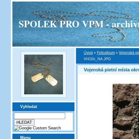
SPOLEK PRO VPM - archivní v
Úvod
»
Fotoalbum
»
Vojenská pi
VH10c_NA.JPG
Vojenská pietní místa ok
Vyhledat
Menu