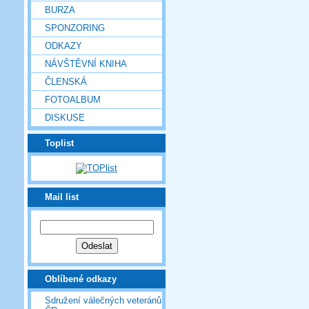
BURZA
SPONZORING
ODKAZY
NÁVŠTĚVNÍ KNIHA
ČLENSKÁ
FOTOALBUM
DISKUSE
Toplist
Mail list
Oblíbené odkazy
Sdružení válečných veteránů