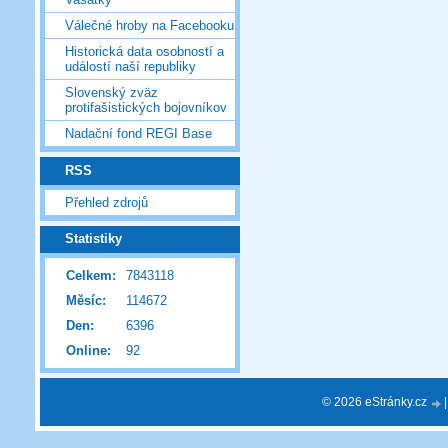
Válečné hroby na Facebooku
Historická data osobností a
událostí naší republiky
Slovenský zväz
protifašistických bojovníkov
Nadační fond REGI Base
RSS
Přehled zdrojů
Statistiky
Celkem:
7843118
Měsíc:
114672
Den:
6396
Online:
92
© 2026 eStránky.cz