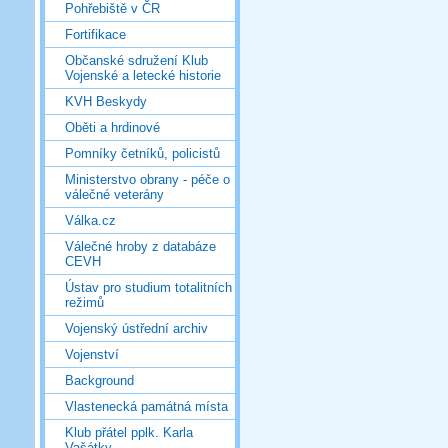
Pohřebiště v ČR
Fortifikace
Občanské sdružení Klub
Vojenské a letecké historie
KVH Beskydy
Oběti a hrdinové
Pomníky četníků, policistů
Ministerstvo obrany - péče o
válečné veterány
Válka.cz
Válečné hroby z databáze
CEVH
Ústav pro studium totalitních
režimů
Vojenský ústřední archiv
Vojenství
Background
Vlastenecká památná místa
Klub přátel pplk. Karla
Vašátky