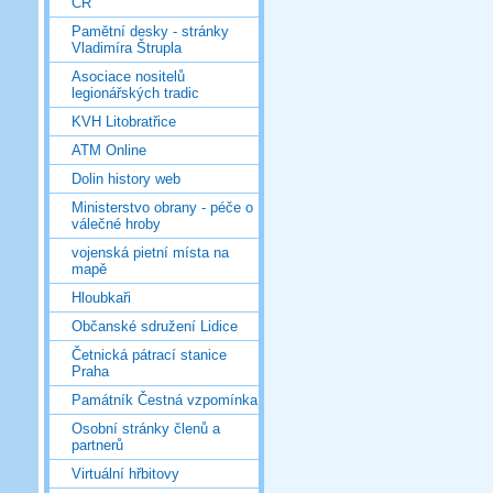
ČR
Pamětní desky - stránky
Vladimíra Štrupla
Asociace nositelů
legionářských tradic
KVH Litobratřice
ATM Online
Dolin history web
Ministerstvo obrany - péče o
válečné hroby
vojenská pietní místa na
mapě
Hloubkaři
Občanské sdružení Lidice
Četnická pátrací stanice
Praha
Památník Čestná vzpomínka
Osobní stránky členů a
partnerů
Virtuální hřbitovy