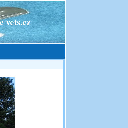
 vets.cz
»