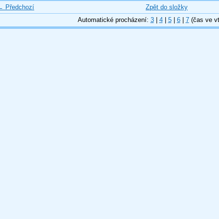
← Předchozí
Zpět do složky
Automatické procházení:
3
|
4
|
5
|
6
|
7
(čas ve vt