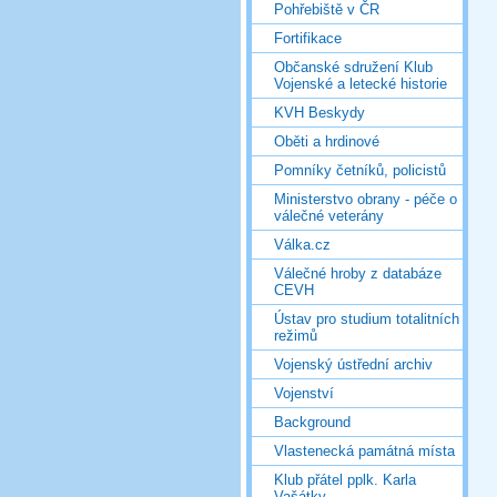
Pohřebiště v ČR
Fortifikace
Občanské sdružení Klub
Vojenské a letecké historie
KVH Beskydy
Oběti a hrdinové
Pomníky četníků, policistů
Ministerstvo obrany - péče o
válečné veterány
Válka.cz
Válečné hroby z databáze
CEVH
Ústav pro studium totalitních
režimů
Vojenský ústřední archiv
Vojenství
Background
Vlastenecká památná místa
Klub přátel pplk. Karla
Vašátky