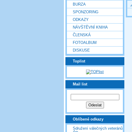
BURZA
SPONZORING
ODKAZY
NÁVŠTĚVNÍ KNIHA
ČLENSKÁ
FOTOALBUM
DISKUSE
Toplist
Mail list
Oblíbené odkazy
Sdružení válečných veteránů