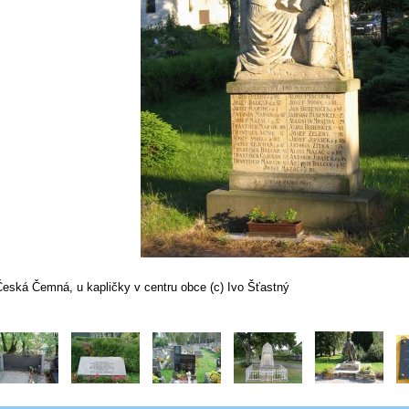
Česká Čemná, u kapličky v centru obce (c) Ivo Šťastný