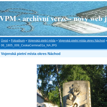
 - archivní verze - nový web je
Úvod
»
Fotoalbum
»
Vojenská pietní místa
»
Vojenská pietní místa okres Náchod
06_1805_009_CeskaCermna01a_NA.JPG
Vojenská pietní místa okres Náchod