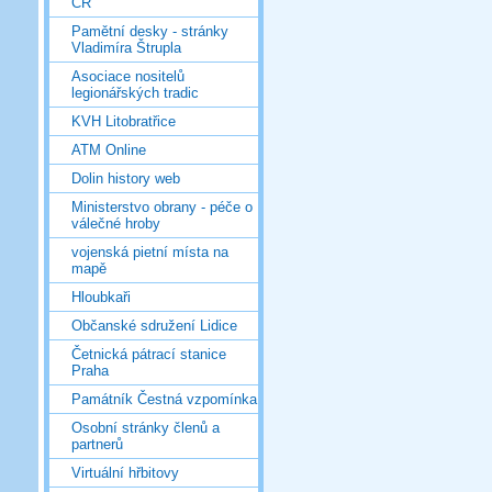
ČR
Pamětní desky - stránky
Vladimíra Štrupla
Asociace nositelů
legionářských tradic
KVH Litobratřice
ATM Online
Dolin history web
Ministerstvo obrany - péče o
válečné hroby
vojenská pietní místa na
mapě
Hloubkaři
Občanské sdružení Lidice
Četnická pátrací stanice
Praha
Památník Čestná vzpomínka
Osobní stránky členů a
partnerů
Virtuální hřbitovy