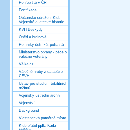
Pohřebiště v ČR
Fortifikace
Občanské sdružení Klub
Vojenské a letecké historie
KVH Beskydy
Oběti a hrdinové
Pomníky četníků, policistů
Ministerstvo obrany - péče o
válečné veterány
Válka.cz
Válečné hroby z databáze
CEVH
Ústav pro studium totalitních
režimů
Vojenský ústřední archiv
Vojenství
Background
Vlastenecká památná místa
Klub přátel pplk. Karla
Vašátky