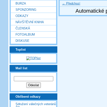
← Předchozí
BURZA
SPONZORING
Automatické 
ODKAZY
NÁVŠTĚVNÍ KNIHA
ČLENSKÁ
FOTOALBUM
DISKUSE
Toplist
Mail list
Oblíbené odkazy
Sdružení válečných veteránů