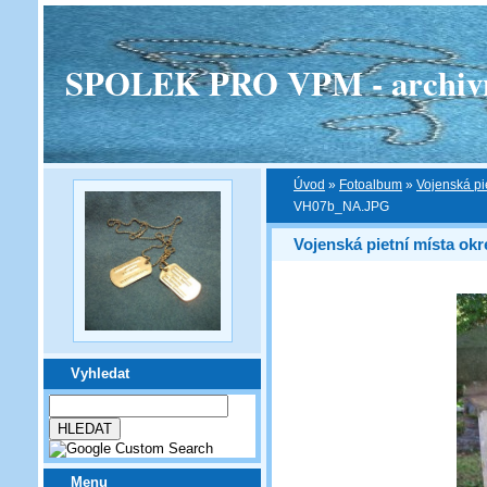
SPOLEK PRO VPM - archivní v
Úvod
»
Fotoalbum
»
Vojenská pi
VH07b_NA.JPG
Vojenská pietní místa ok
Vyhledat
Menu