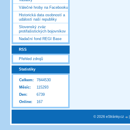
Válečné hroby na Facebooku
Historická data osobností a
událostí naší republiky
Slovenský zväz
protifašistických bojovníkov
Nadační fond REGI Base
RSS
Přehled zdrojů
Statistiky
Celkem:
7844530
Měsíc:
115293
Den:
6739
Online:
167
© 2026 eStránky.cz