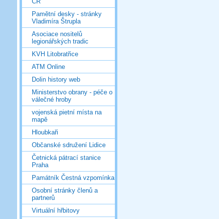
ČR
Pamětní desky - stránky
Vladimíra Štrupla
Asociace nositelů
legionářských tradic
KVH Litobratřice
ATM Online
Dolin history web
Ministerstvo obrany - péče o
válečné hroby
vojenská pietní místa na
mapě
Hloubkaři
Občanské sdružení Lidice
Četnická pátrací stanice
Praha
Památník Čestná vzpomínka
Osobní stránky členů a
partnerů
Virtuální hřbitovy