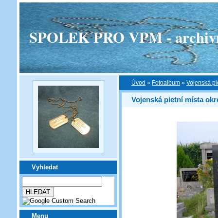
SPOLEK PRO VPM - archivní v
Úvod
»
Fotoalbum
»
Vojenská pi
Vojenská pietní místa ok
Vyhledat
Menu