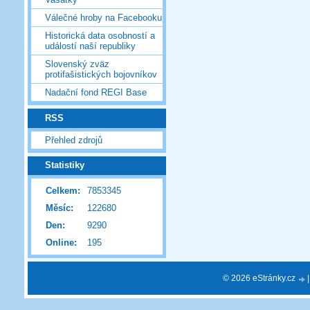
Válečné hroby na Facebooku
Historická data osobností a
událostí naší republiky
Slovenský zväz
protifašistických bojovníkov
Nadační fond REGI Base
RSS
Přehled zdrojů
Statistiky
Celkem:
7853345
Měsíc:
122680
Den:
9290
Online:
195
© 2026 eStránky.cz