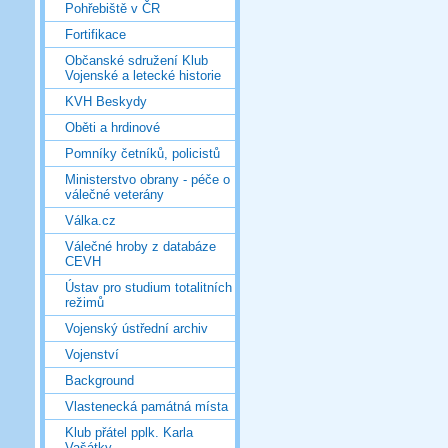
Pohřebiště v ČR
Fortifikace
Občanské sdružení Klub
Vojenské a letecké historie
KVH Beskydy
Oběti a hrdinové
Pomníky četníků, policistů
Ministerstvo obrany - péče o
válečné veterány
Válka.cz
Válečné hroby z databáze
CEVH
Ústav pro studium totalitních
režimů
Vojenský ústřední archiv
Vojenství
Background
Vlastenecká památná místa
Klub přátel pplk. Karla
Vašátky