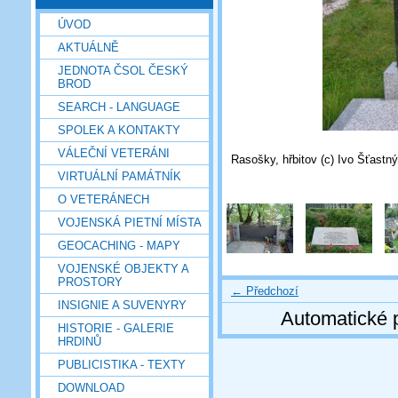
ÚVOD
AKTUÁLNĚ
JEDNOTA ČSOL ČESKÝ
BROD
SEARCH - LANGUAGE
SPOLEK A KONTAKTY
VÁLEČNÍ VETERÁNI
Rasošky, hřbitov (c) Ivo Šťastný
VIRTUÁLNÍ PAMÁTNÍK
O VETERÁNECH
VOJENSKÁ PIETNÍ MÍSTA
GEOCACHING - MAPY
VOJENSKÉ OBJEKTY A
PROSTORY
← Předchozí
INSIGNIE A SUVENYRY
Automatické 
HISTORIE - GALERIE
HRDINŮ
PUBLICISTIKA - TEXTY
DOWNLOAD