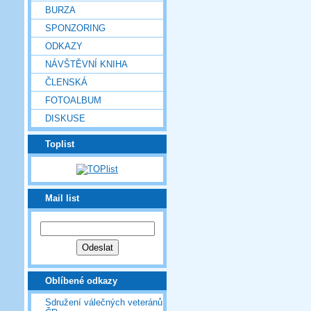
BURZA
SPONZORING
ODKAZY
NÁVŠTĚVNÍ KNIHA
ČLENSKÁ
FOTOALBUM
DISKUSE
Toplist
Mail list
Oblíbené odkazy
Sdružení válečných veteránů