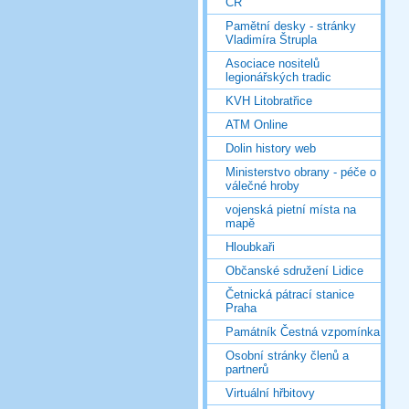
ČR
Pamětní desky - stránky
Vladimíra Štrupla
Asociace nositelů
legionářských tradic
KVH Litobratřice
ATM Online
Dolin history web
Ministerstvo obrany - péče o
válečné hroby
vojenská pietní místa na
mapě
Hloubkaři
Občanské sdružení Lidice
Četnická pátrací stanice
Praha
Památník Čestná vzpomínka
Osobní stránky členů a
partnerů
Virtuální hřbitovy