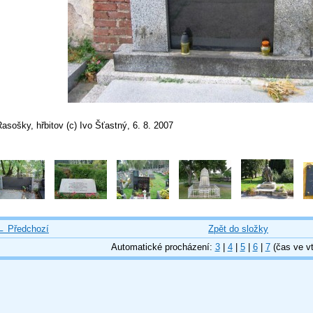
asošky, hřbitov (c) Ivo Šťastný, 6. 8. 2007
← Předchozí
Zpět do složky
Automatické procházení:
3
|
4
|
5
|
6
|
7
(čas ve vt