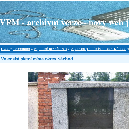
 - archivní verze - nový web je
Úvod
»
Fotoalbum
»
Vojenská pietní místa
»
Vojenská pietní místa okres Náchod
Vojenská pietní místa okres Náchod