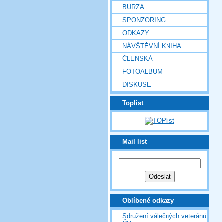
BURZA
SPONZORING
ODKAZY
NÁVŠTĚVNÍ KNIHA
ČLENSKÁ
FOTOALBUM
DISKUSE
Toplist
Mail list
Oblíbené odkazy
Sdružení válečných veteránů