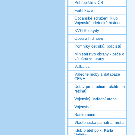
Pohřebiště v ČR
Fortifikace
Občanské sdružení Klub
Vojenské a letecké historie
KVH Beskydy
Oběti a hrdinové
Pomníky četníků, policistů
Ministerstvo obrany - péče o
válečné veterány
Válka.cz
Válečné hroby z databáze
CEVH
Ústav pro studium totalitních
režimů
Vojenský ústřední archiv
Vojenství
Background
Vlastenecká památná místa
Klub přátel pplk. Karla
Vašátky