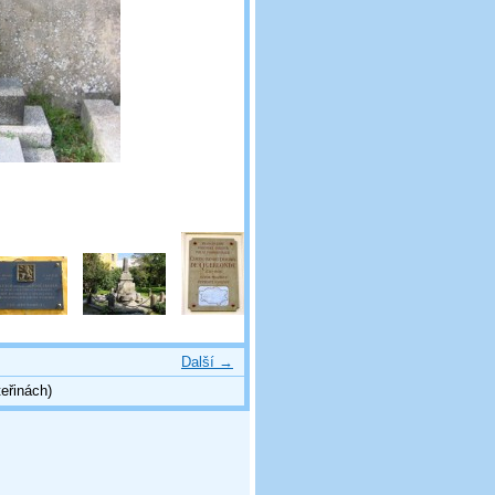
Další →
eřinách)