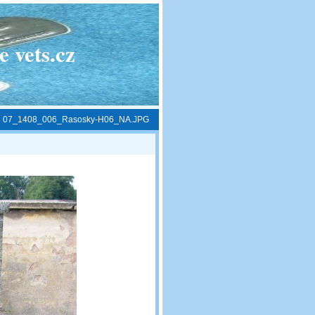
 vets.cz
»
07_1408_006_Rasosky-H06_NA.JPG