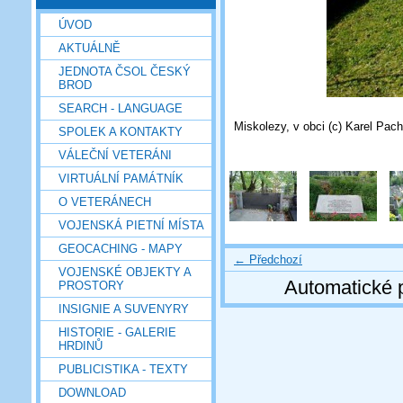
ÚVOD
AKTUÁLNĚ
JEDNOTA ČSOL ČESKÝ
BROD
SEARCH - LANGUAGE
Miskolezy, v obci (c) Karel Pac
SPOLEK A KONTAKTY
VÁLEČNÍ VETERÁNI
VIRTUÁLNÍ PAMÁTNÍK
O VETERÁNECH
VOJENSKÁ PIETNÍ MÍSTA
GEOCACHING - MAPY
← Předchozí
VOJENSKÉ OBJEKTY A
Automatické 
PROSTORY
INSIGNIE A SUVENYRY
HISTORIE - GALERIE
HRDINŮ
PUBLICISTIKA - TEXTY
DOWNLOAD