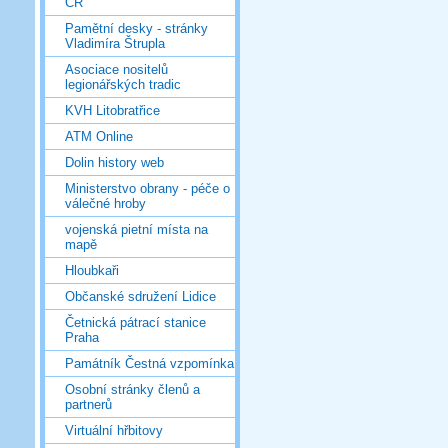
ČR
Pamětní desky - stránky
Vladimíra Štrupla
Asociace nositelů
legionářských tradic
KVH Litobratřice
ATM Online
Dolin history web
Ministerstvo obrany - péče o
válečné hroby
vojenská pietní místa na
mapě
Hloubkaři
Občanské sdružení Lidice
Četnická pátrací stanice
Praha
Památník Čestná vzpomínka
Osobní stránky členů a
partnerů
Virtuální hřbitovy