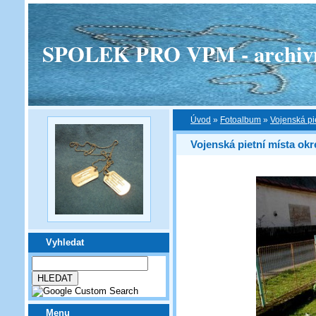
SPOLEK PRO VPM - archivní v
Úvod
»
Fotoalbum
»
Vojenská pi
Vojenská pietní místa ok
Vyhledat
Menu