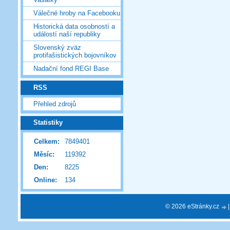
Válečné hroby na Facebooku
Historická data osobností a
událostí naší republiky
Slovenský zväz
protifašistických bojovníkov
Nadační fond REGI Base
RSS
Přehled zdrojů
Statistiky
Celkem:
7849401
Měsíc:
119392
Den:
8225
Online:
134
© 2026 eStránky.cz