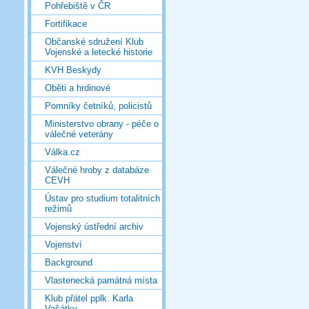
Pohřebiště v ČR
Fortifikace
Občanské sdružení Klub
Vojenské a letecké historie
KVH Beskydy
Oběti a hrdinové
Pomníky četníků, policistů
Ministerstvo obrany - péče o
válečné veterány
Válka.cz
Válečné hroby z databáze
CEVH
Ústav pro studium totalitních
režimů
Vojenský ústřední archiv
Vojenství
Background
Vlastenecká památná místa
Klub přátel pplk. Karla
Vašátky