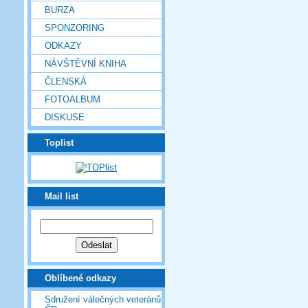
BURZA
SPONZORING
ODKAZY
NÁVŠTĚVNÍ KNIHA
ČLENSKÁ
FOTOALBUM
DISKUSE
Toplist
Mail list
Oblíbené odkazy
Sdružení válečných veteránů