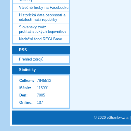
Válečné hroby na Facebooku
Historická data osobností a
událostí naší republiky
Slovenský zväz
protifašistických bojovníkov
Nadační fond REGI Base
RSS
Přehled zdrojů
Statistiky
Celkem:
7845513
Měsíc:
115991
Den:
7005
Online:
107
© 2026 eStránky.cz