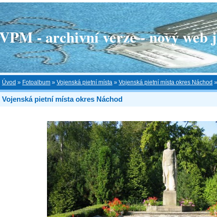
 - archivní verze - nový web je
Úvod
»
Fotoalbum
»
Vojenská pietní místa
»
Vojenská pietní místa okres Náchod
Vojenská pietní místa okres Náchod