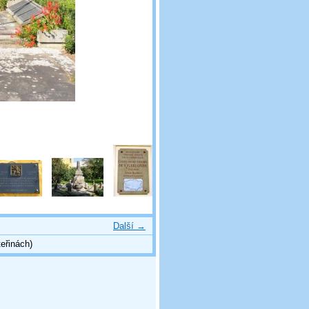
Další →
eřinách)