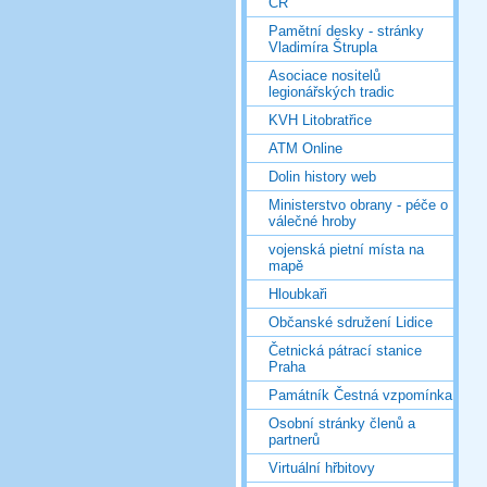
ČR
Pamětní desky - stránky
Vladimíra Štrupla
Asociace nositelů
legionářských tradic
KVH Litobratřice
ATM Online
Dolin history web
Ministerstvo obrany - péče o
válečné hroby
vojenská pietní místa na
mapě
Hloubkaři
Občanské sdružení Lidice
Četnická pátrací stanice
Praha
Památník Čestná vzpomínka
Osobní stránky členů a
partnerů
Virtuální hřbitovy