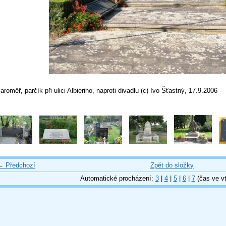
aroměř, parčík při ulici Albieriho, naproti divadlu (c) Ivo Šťastný, 17.9.2006
← Předchozí
Zpět do složky
Automatické procházení:
3
|
4
|
5
|
6
|
7
(čas ve vt