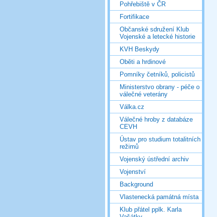
Pohřebiště v ČR
Fortifikace
Občanské sdružení Klub
Vojenské a letecké historie
KVH Beskydy
Oběti a hrdinové
Pomníky četníků, policistů
Ministerstvo obrany - péče o
válečné veterány
Válka.cz
Válečné hroby z databáze
CEVH
Ústav pro studium totalitních
režimů
Vojenský ústřední archiv
Vojenství
Background
Vlastenecká památná místa
Klub přátel pplk. Karla
Vašátky