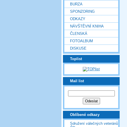
BURZA
SPONZORING
ODKAZY
NÁVŠTĚVNÍ KNIHA
ČLENSKÁ
FOTOALBUM
DISKUSE
Toplist
Mail list
Oblíbené odkazy
Sdružení válečných veteránů