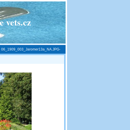
 vets.cz
»
06_1909_003_Jaromer13a_NA.JPG-