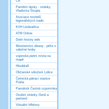
ČR
Pamětní desky - stránky
Vladimíra Štrupla
Asociace nositelů
legionářských tradic
KVH Litobratřice
ATM Online
Dolin history web
Ministerstvo obrany - péče o
válečné hroby
vojenská pietní místa na
mapě
Hloubkaři
Občanské sdružení Lidice
Četnická pátrací stanice
Praha
Památník Čestná vzpomínka
Osobní stránky členů a
partnerů
Virtuální hřbitovy