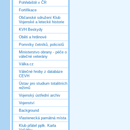
Pohřebiště v ČR
Fortifikace
Občanské sdružení Klub
Vojenské a letecké historie
KVH Beskydy
Oběti a hrdinové
Pomníky četníků, policistů
Ministerstvo obrany - péče o
válečné veterány
Válka.cz
Válečné hroby z databáze
CEVH
Ústav pro studium totalitních
režimů
Vojenský ústřední archiv
Vojenství
Background
Vlastenecká památná místa
Klub přátel pplk. Karla
Vašátky