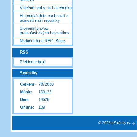
Válečné hroby na Facebooku
Historická data osobností a
událostí naší republiky
Slovenský zväz
protifašistických bojovníkov
Nadační fond REGI Base
RSS
Přehled zdrojů
Statistiky
Celkem:
7872830
Měsíc:
139122
Den:
14629
Online:
139
© 2026 eStránky.cz