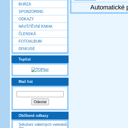
BURZA
Automatické 
SPONZORING
ODKAZY
NÁVŠTĚVNÍ KNIHA
ČLENSKÁ
FOTOALBUM
DISKUSE
Toplist
Mail list
Oblíbené odkazy
Sdružení válečných veteránů