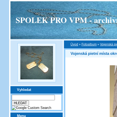
SPOLEK PRO VPM - archivní v
Úvod
»
Fotoalbum
»
Vojenská pi
Vojenská pietní místa ok
Vyhledat
Menu