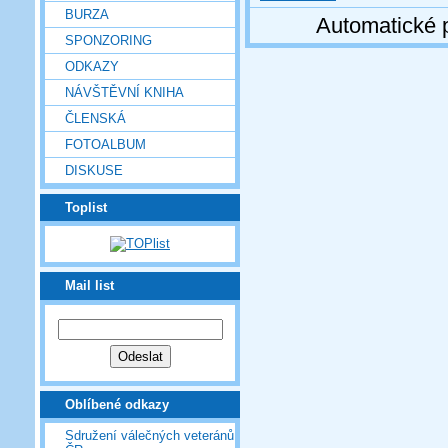
BURZA
Automatické 
SPONZORING
ODKAZY
NÁVŠTĚVNÍ KNIHA
ČLENSKÁ
FOTOALBUM
DISKUSE
Toplist
Mail list
Oblíbené odkazy
Sdružení válečných veteránů