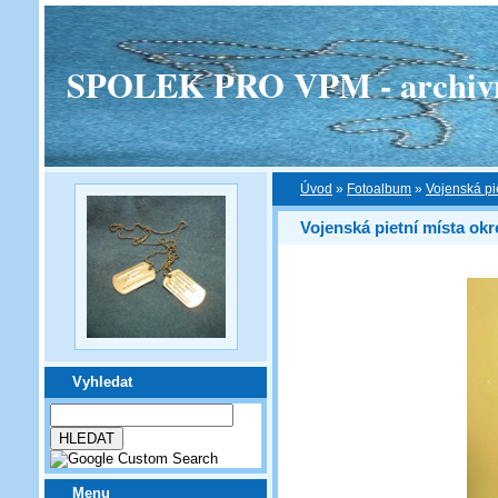
SPOLEK PRO VPM - archivní v
Úvod
»
Fotoalbum
»
Vojenská pi
Vojenská pietní místa ok
Vyhledat
Menu