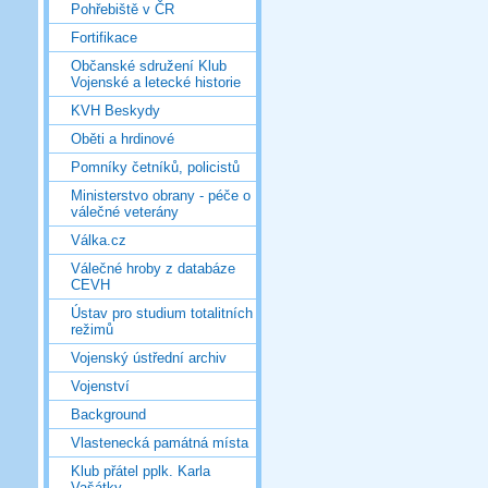
Pohřebiště v ČR
Fortifikace
Občanské sdružení Klub
Vojenské a letecké historie
KVH Beskydy
Oběti a hrdinové
Pomníky četníků, policistů
Ministerstvo obrany - péče o
válečné veterány
Válka.cz
Válečné hroby z databáze
CEVH
Ústav pro studium totalitních
režimů
Vojenský ústřední archiv
Vojenství
Background
Vlastenecká památná místa
Klub přátel pplk. Karla
Vašátky