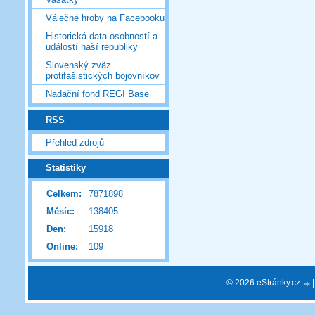
Válečné hroby na Facebooku
Historická data osobností a
událostí naší republiky
Slovenský zväz
protifašistických bojovníkov
Nadační fond REGI Base
RSS
Přehled zdrojů
Statistiky
Celkem:
7871898
Měsíc:
138405
Den:
15918
Online:
109
© 2026 eStránky.cz