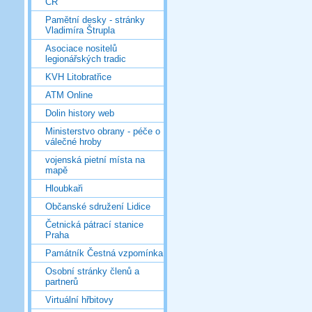
ČR
Pamětní desky - stránky
Vladimíra Štrupla
Asociace nositelů
legionářských tradic
KVH Litobratřice
ATM Online
Dolin history web
Ministerstvo obrany - péče o
válečné hroby
vojenská pietní místa na
mapě
Hloubkaři
Občanské sdružení Lidice
Četnická pátrací stanice
Praha
Památník Čestná vzpomínka
Osobní stránky členů a
partnerů
Virtuální hřbitovy