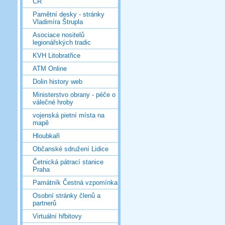
ČR
Pamětní desky - stránky
Vladimíra Štrupla
Asociace nositelů
legionářských tradic
KVH Litobratřice
ATM Online
Dolin history web
Ministerstvo obrany - péče o
válečné hroby
vojenská pietní místa na
mapě
Hloubkaři
Občanské sdružení Lidice
Četnická pátrací stanice
Praha
Památník Čestná vzpomínka
Osobní stránky členů a
partnerů
Virtuální hřbitovy