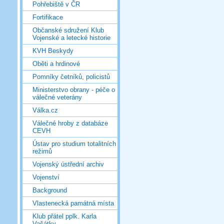
Pohřebiště v ČR
Fortifikace
Občanské sdružení Klub
Vojenské a letecké historie
KVH Beskydy
Oběti a hrdinové
Pomníky četníků, policistů
Ministerstvo obrany - péče o
válečné veterány
Válka.cz
Válečné hroby z databáze
CEVH
Ústav pro studium totalitních
režimů
Vojenský ústřední archiv
Vojenství
Background
Vlastenecká památná místa
Klub přátel pplk. Karla
Vašátky