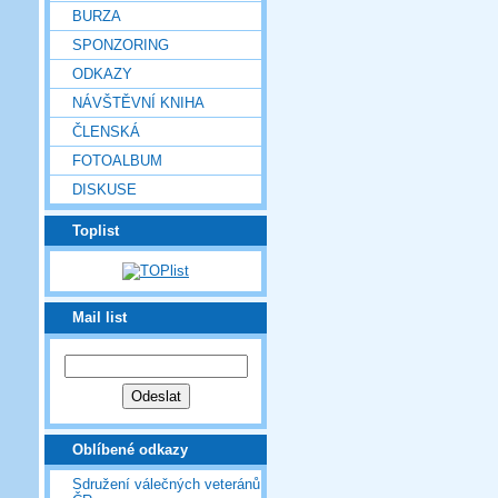
BURZA
SPONZORING
ODKAZY
NÁVŠTĚVNÍ KNIHA
ČLENSKÁ
FOTOALBUM
DISKUSE
Toplist
Mail list
Oblíbené odkazy
Sdružení válečných veteránů