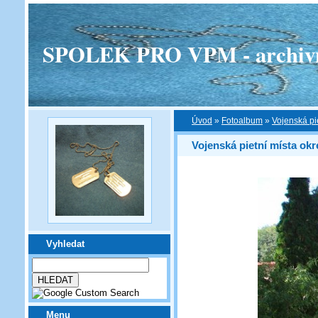
SPOLEK PRO VPM - archivní v
Úvod
»
Fotoalbum
»
Vojenská pi
Vojenská pietní místa ok
Vyhledat
Menu