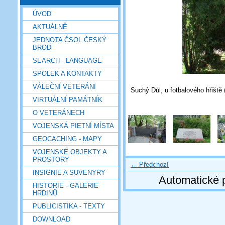
ÚVOD
AKTUÁLNĚ
JEDNOTA ČSOL ČESKÝ
BROD
SEARCH - LANGUAGE
SPOLEK A KONTAKTY
VÁLEČNÍ VETERÁNI
Suchý Důl, u fotbalového hřiště 
VIRTUÁLNÍ PAMÁTNÍK
O VETERÁNECH
VOJENSKÁ PIETNÍ MÍSTA
GEOCACHING - MAPY
VOJENSKÉ OBJEKTY A
PROSTORY
← Předchozí
INSIGNIE A SUVENYRY
Automatické 
HISTORIE - GALERIE
HRDINŮ
PUBLICISTIKA - TEXTY
DOWNLOAD