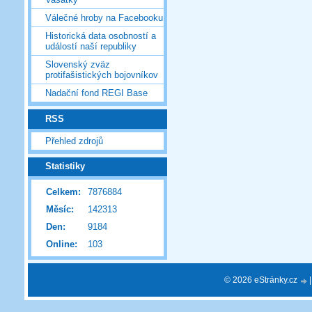
Válečné hroby na Facebooku
Historická data osobností a
událostí naší republiky
Slovenský zväz
protifašistických bojovníkov
Nadační fond REGI Base
RSS
Přehled zdrojů
Statistiky
Celkem:
7876884
Měsíc:
142313
Den:
9184
Online:
103
© 2026 eStránky.cz