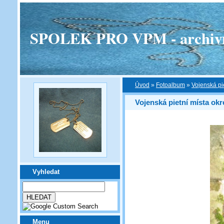
SPOLEK PRO VPM - archivní v
Úvod
»
Fotoalbum
»
Vojenská pi
Vojenská pietní místa ok
Vyhledat
Menu