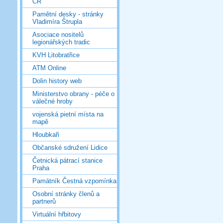
ČR
Pamětní desky - stránky
Vladimíra Štrupla
Asociace nositelů
legionářských tradic
KVH Litobratřice
ATM Online
Dolin history web
Ministerstvo obrany - péče o
válečné hroby
vojenská pietní místa na
mapě
Hloubkaři
Občanské sdružení Lidice
Četnická pátrací stanice
Praha
Památník Čestná vzpomínka
Osobní stránky členů a
partnerů
Virtuální hřbitovy