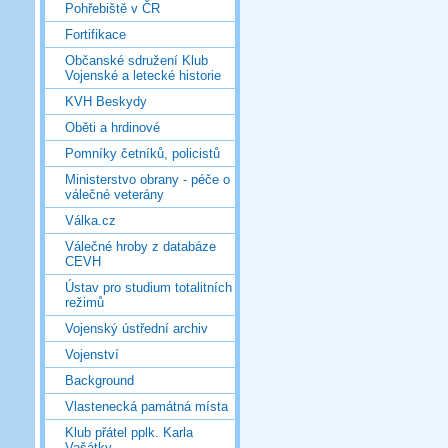
Pohřebiště v ČR
Fortifikace
Občanské sdružení Klub
Vojenské a letecké historie
KVH Beskydy
Oběti a hrdinové
Pomníky četníků, policistů
Ministerstvo obrany - péče o
válečné veterány
Válka.cz
Válečné hroby z databáze
CEVH
Ústav pro studium totalitních
režimů
Vojenský ústřední archiv
Vojenství
Background
Vlastenecká památná místa
Klub přátel pplk. Karla
Vašátky