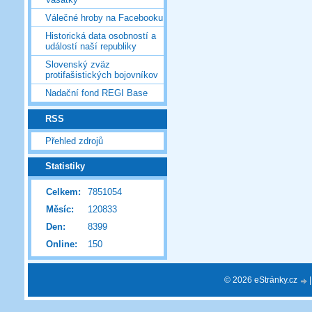
Válečné hroby na Facebooku
Historická data osobností a
událostí naší republiky
Slovenský zväz
protifašistických bojovníkov
Nadační fond REGI Base
RSS
Přehled zdrojů
Statistiky
Celkem:
7851054
Měsíc:
120833
Den:
8399
Online:
150
© 2026 eStránky.cz