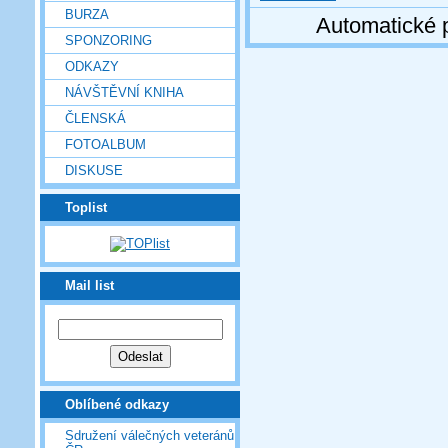
BURZA
Automatické 
SPONZORING
ODKAZY
NÁVŠTĚVNÍ KNIHA
ČLENSKÁ
FOTOALBUM
DISKUSE
Toplist
Mail list
Oblíbené odkazy
Sdružení válečných veteránů