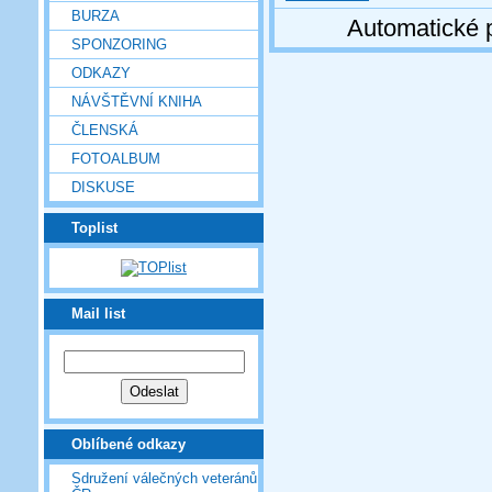
BURZA
Automatické 
SPONZORING
ODKAZY
NÁVŠTĚVNÍ KNIHA
ČLENSKÁ
FOTOALBUM
DISKUSE
Toplist
Mail list
Oblíbené odkazy
Sdružení válečných veteránů