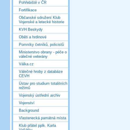
Pohřebiště v ČR
Fortifikace
Občanské sdružení Klub
Vojenské a letecké historie
KVH Beskydy
Oběti a hrdinové
Pomníky četníků, policistů
Ministerstvo obrany - péče o
válečné veterány
Válka.cz
Válečné hroby z databáze
CEVH
Ústav pro studium totalitních
režimů
Vojenský ústřední archiv
Vojenství
Background
Vlastenecká památná místa
Klub přátel pplk. Karla
Vašátky