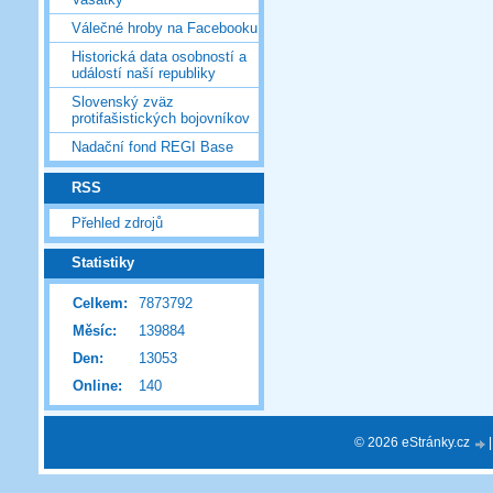
Válečné hroby na Facebooku
Historická data osobností a
událostí naší republiky
Slovenský zväz
protifašistických bojovníkov
Nadační fond REGI Base
RSS
Přehled zdrojů
Statistiky
Celkem:
7873792
Měsíc:
139884
Den:
13053
Online:
140
© 2026 eStránky.cz