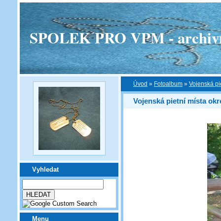
SPOLEK PRO VPM - archivní v
Úvod
»
Fotoalbum
»
Vojenská pi
Vojenská pietní místa ok
Vyhledat
Menu