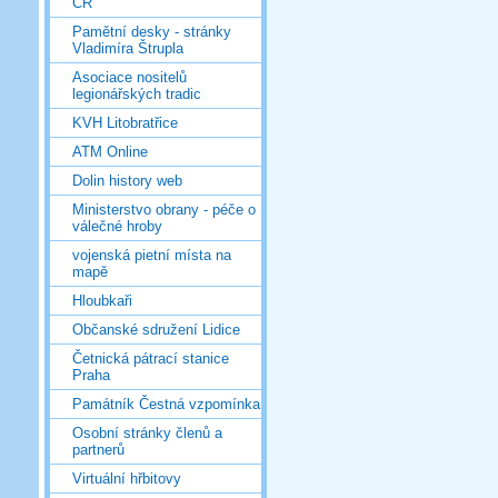
ČR
Pamětní desky - stránky
Vladimíra Štrupla
Asociace nositelů
legionářských tradic
KVH Litobratřice
ATM Online
Dolin history web
Ministerstvo obrany - péče o
válečné hroby
vojenská pietní místa na
mapě
Hloubkaři
Občanské sdružení Lidice
Četnická pátrací stanice
Praha
Památník Čestná vzpomínka
Osobní stránky členů a
partnerů
Virtuální hřbitovy