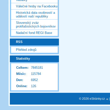
Válečné hroby na Facebooku
Historická data osobností a
událostí naší republiky
Slovenský zväz
protifašistických bojovníkov
Nadační fond REGI Base
RSS
Přehled zdrojů
Statistiky
Celkem:
7845181
Měsíc:
115784
Den:
6952
Online:
126
© 2026 eStránky.cz