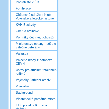
Pohřebiště v ČR
Fortifikace
Občanské sdružení Klub
Vojenské a letecké historie
KVH Beskydy
Oběti a hrdinové
Pomníky četníků, policistů
Ministerstvo obrany - péče o
válečné veterány
Válka.cz
Válečné hroby z databáze
CEVH
Ústav pro studium totalitních
režimů
Vojenský ústřední archiv
Vojenství
Background
Vlastenecká památná místa
Klub přátel pplk. Karla
Vašátky