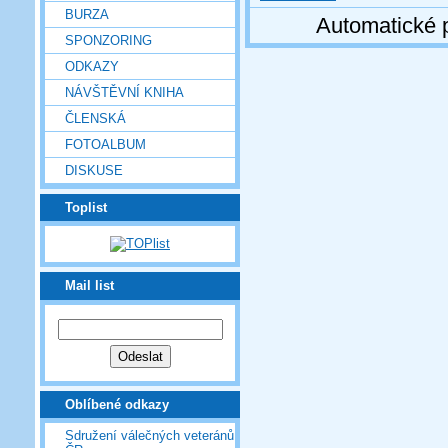
BURZA
Automatické 
SPONZORING
ODKAZY
NÁVŠTĚVNÍ KNIHA
ČLENSKÁ
FOTOALBUM
DISKUSE
Toplist
Mail list
Oblíbené odkazy
Sdružení válečných veteránů