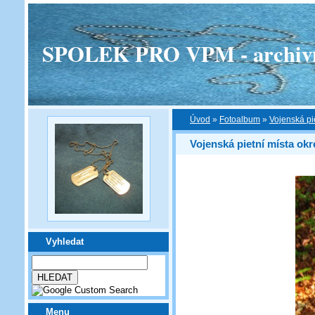
SPOLEK PRO VPM - archivní v
Úvod
»
Fotoalbum
»
Vojenská pi
Vojenská pietní místa ok
Vyhledat
Menu