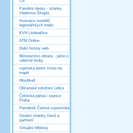
ČR
Pamětní desky - stránky
Vladimíra Štrupla
Asociace nositelů
legionářských tradic
KVH Litobratřice
ATM Online
Dolin history web
Ministerstvo obrany - péče o
válečné hroby
vojenská pietní místa na
mapě
Hloubkaři
Občanské sdružení Lidice
Četnická pátrací stanice
Praha
Památník Čestná vzpomínka
Osobní stránky členů a
partnerů
Virtuální hřbitovy