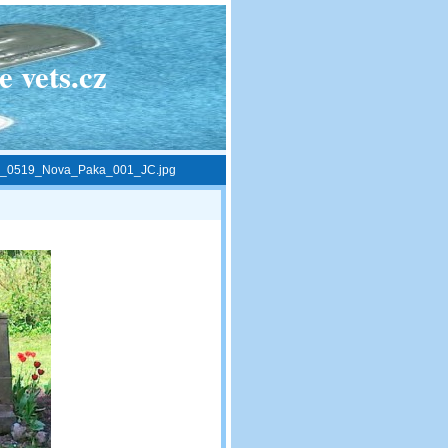
 vets.cz
_0519_Nova_Paka_001_JC.jpg