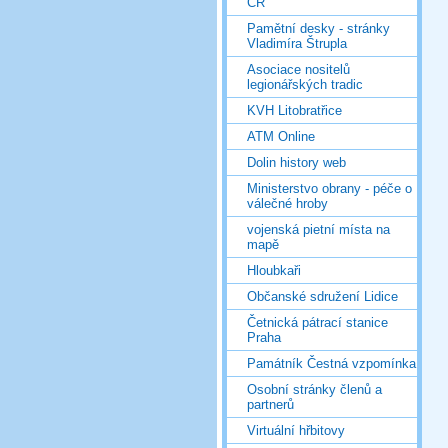
ČR
Pamětní desky - stránky
Vladimíra Štrupla
Asociace nositelů
legionářských tradic
KVH Litobratřice
ATM Online
Dolin history web
Ministerstvo obrany - péče o
válečné hroby
vojenská pietní místa na
mapě
Hloubkaři
Občanské sdružení Lidice
Četnická pátrací stanice
Praha
Památník Čestná vzpomínka
Osobní stránky členů a
partnerů
Virtuální hřbitovy