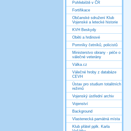
Pohřebiště v ČR
Fortifikace
Občanské sdružení Klub
Vojenské a letecké historie
KVH Beskydy
Oběti a hrdinové
Pomníky četníků, policistů
Ministerstvo obrany - péče o
válečné veterány
Válka.cz
Válečné hroby z databáze
CEVH
Ústav pro studium totalitních
režimů
Vojenský ústřední archiv
Vojenství
Background
Vlastenecká památná místa
Klub přátel pplk. Karla
Vašátky