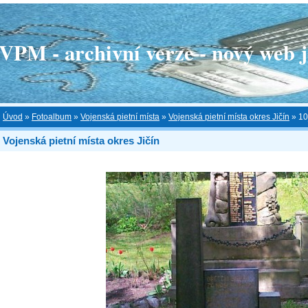
 - archivní verze - nový web je
Úvod
»
Fotoalbum
»
Vojenská pietní místa
»
Vojenská pietní místa okres Jičín
»
10
Vojenská pietní místa okres Jičín