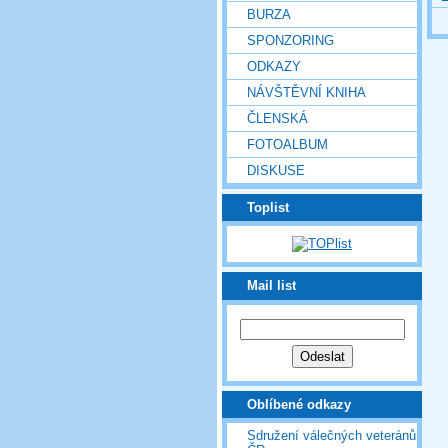
BURZA
SPONZORING
ODKAZY
NÁVŠTĚVNÍ KNIHA
ČLENSKÁ
FOTOALBUM
DISKUSE
Toplist
Mail list
Oblíbené odkazy
Sdružení válečných veteránů