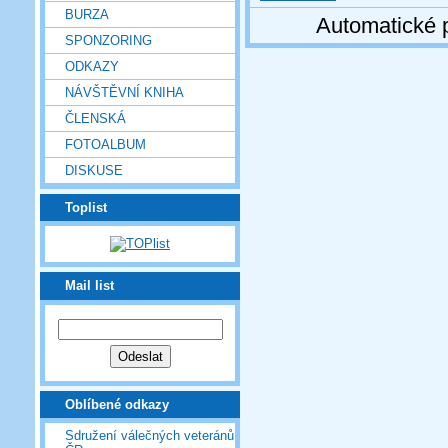
BURZA
Automatické 
SPONZORING
ODKAZY
NÁVŠTĚVNÍ KNIHA
ČLENSKÁ
FOTOALBUM
DISKUSE
Toplist
Mail list
Oblíbené odkazy
Sdružení válečných veteránů