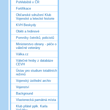
Pohřebiště v ČR
Fortifikace
Občanské sdružení Klub
Vojenské a letecké historie
KVH Beskydy
Oběti a hrdinové
Pomníky četníků, policistů
Ministerstvo obrany - péče o
válečné veterány
Válka.cz
Válečné hroby z databáze
CEVH
Ústav pro studium totalitních
režimů
Vojenský ústřední archiv
Vojenství
Background
Vlastenecká památná místa
Klub přátel pplk. Karla
Vašátky