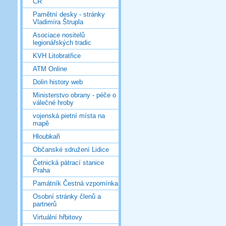
ČR
Pamětní desky - stránky
Vladimíra Štrupla
Asociace nositelů
legionářských tradic
KVH Litobratřice
ATM Online
Dolin history web
Ministerstvo obrany - péče o
válečné hroby
vojenská pietní místa na
mapě
Hloubkaři
Občanské sdružení Lidice
Četnická pátrací stanice
Praha
Památník Čestná vzpomínka
Osobní stránky členů a
partnerů
Virtuální hřbitovy