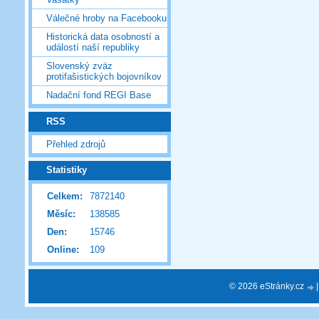
Válečné hroby na Facebooku
Historická data osobností a
událostí naší republiky
Slovenský zväz
protifašistických bojovníkov
Nadační fond REGI Base
RSS
Přehled zdrojů
Statistiky
Celkem:
7872140
Měsíc:
138585
Den:
15746
Online:
109
© 2026 eStránky.cz