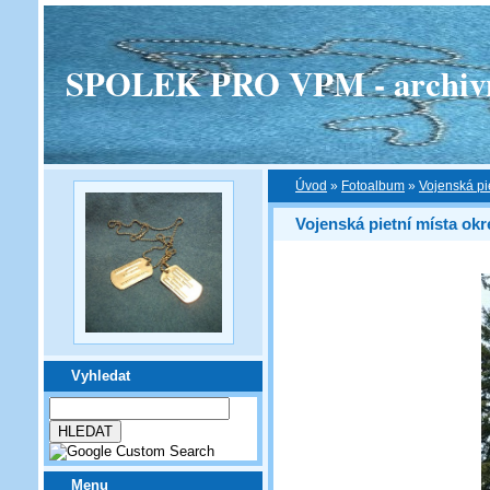
SPOLEK PRO VPM - archivní v
Úvod
»
Fotoalbum
»
Vojenská pi
Vojenská pietní místa okr
Vyhledat
Menu