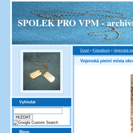
SPOLEK PRO VPM - archivní v
Úvod
»
Fotoalbum
»
Vojenská pi
Vojenská pietní místa okr
Vyhledat
Menu