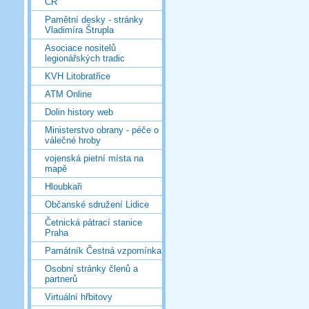
ČR
Pamětní desky - stránky
Vladimíra Štrupla
Asociace nositelů
legionářských tradic
KVH Litobratřice
ATM Online
Dolin history web
Ministerstvo obrany - péče o
válečné hroby
vojenská pietní místa na
mapě
Hloubkaři
Občanské sdružení Lidice
Četnická pátrací stanice
Praha
Památník Čestná vzpomínka
Osobní stránky členů a
partnerů
Virtuální hřbitovy