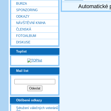
BURZA
Automatické 
SPONZORING
ODKAZY
NÁVŠTĚVNÍ KNIHA
ČLENSKÁ
FOTOALBUM
DISKUSE
Toplist
Mail list
Oblíbené odkazy
Sdružení válečných veteránů