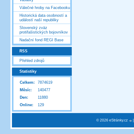
Válečné hroby na Facebooku
Historická data osobností a
událostí naší republiky
Slovenský zväz
protifašistických bojovníkov
Nadační fond REGI Base
RSS
Přehled zdrojů
Statistiky
Celkem:
7874619
Měsíc:
140477
Den:
11880
Online:
129
© 2026 eStránky.cz