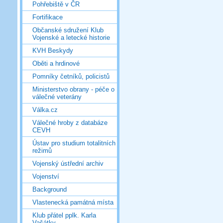
Pohřebiště v ČR
Fortifikace
Občanské sdružení Klub
Vojenské a letecké historie
KVH Beskydy
Oběti a hrdinové
Pomníky četníků, policistů
Ministerstvo obrany - péče o
válečné veterány
Válka.cz
Válečné hroby z databáze
CEVH
Ústav pro studium totalitních
režimů
Vojenský ústřední archiv
Vojenství
Background
Vlastenecká památná místa
Klub přátel pplk. Karla
Vašátky