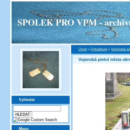
SPOLEK PRO VPM - archivní v
Úvod
»
Fotoalbum
»
Vojenská pi
Vojenská pietní místa okr
Vyhledat
Menu