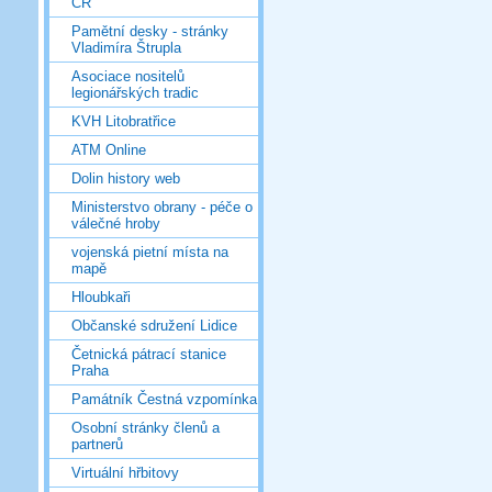
ČR
Pamětní desky - stránky
Vladimíra Štrupla
Asociace nositelů
legionářských tradic
KVH Litobratřice
ATM Online
Dolin history web
Ministerstvo obrany - péče o
válečné hroby
vojenská pietní místa na
mapě
Hloubkaři
Občanské sdružení Lidice
Četnická pátrací stanice
Praha
Památník Čestná vzpomínka
Osobní stránky členů a
partnerů
Virtuální hřbitovy