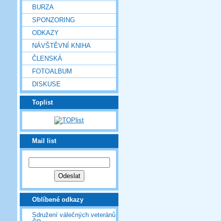
BURZA
SPONZORING
ODKAZY
NÁVŠTĚVNÍ KNIHA
ČLENSKÁ
FOTOALBUM
DISKUSE
Toplist
Mail list
Oblíbené odkazy
Sdružení válečných veteránů