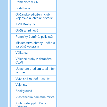
Pohřebiště v ČR
Fortifikace
Občanské sdružení Klub
Vojenské a letecké historie
KVH Beskydy
Oběti a hrdinové
Pomníky četníků, policistů
Ministerstvo obrany - péče o
válečné veterány
Válka.cz
Válečné hroby z databáze
CEVH
Ústav pro studium totalitních
režimů
Vojenský ústřední archiv
Vojenství
Background
Vlastenecká památná místa
Klub přátel pplk. Karla
Vašátky