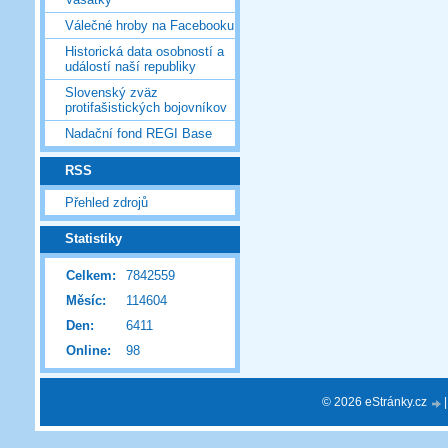
Válečné hroby na Facebooku
Historická data osobností a
událostí naší republiky
Slovenský zväz
protifašistických bojovníkov
Nadační fond REGI Base
RSS
Přehled zdrojů
Statistiky
Celkem:
7842559
Měsíc:
114604
Den:
6411
Online:
98
© 2026 eStránky.cz