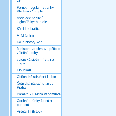
ČR
Pamětní desky - stránky
Vladimíra Štrupla
Asociace nositelů
legionářských tradic
KVH Litobratřice
ATM Online
Dolin history web
Ministerstvo obrany - péče o
válečné hroby
vojenská pietní místa na
mapě
Hloubkaři
Občanské sdružení Lidice
Četnická pátrací stanice
Praha
Památník Čestná vzpomínka
Osobní stránky členů a
partnerů
Virtuální hřbitovy