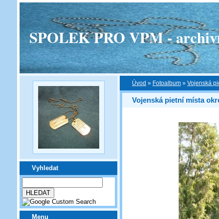
SPOLEK PRO VPM - archivní v
Úvod
»
Fotoalbum
»
Vojenská pi
Vojenská pietní místa okr
Vyhledat
Menu