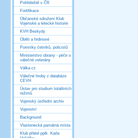
Pohřebiště v ČR
Fortifikace
Občanské sdružení Klub
Vojenské a letecké historie
KVH Beskydy
Oběti a hrdinové
Pomníky četníků, policistů
Ministerstvo obrany - péče o
válečné veterány
Válka.cz
Válečné hroby z databáze
CEVH
Ústav pro studium totalitních
režimů
Vojenský ústřední archiv
Vojenství
Background
Vlastenecká památná místa
Klub přátel pplk. Karla
Vašátky