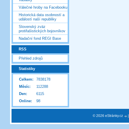
Válečné hroby na Facebooku
Historická data osobností a
událostí naší republiky
Slovenský zväz
protifašistických bojovníkov
Nadační fond REGI Base
RSS
Přehled zdrojů
Statistiky
Celkem:
7838178
Měsíc:
112288
Den:
6115
Online:
98
© 2026 eStránky.cz