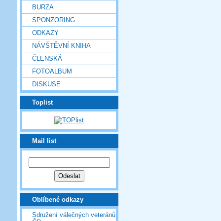
BURZA
SPONZORING
ODKAZY
NÁVŠTĚVNÍ KNIHA
ČLENSKÁ
FOTOALBUM
DISKUSE
Toplist
Mail list
Oblíbené odkazy
Sdružení válečných veteránů