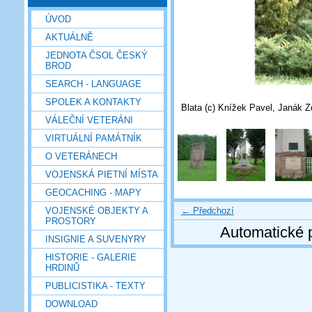
ÚVOD
AKTUÁLNĚ
JEDNOTA ČSOL ČESKÝ
BROD
SEARCH - LANGUAGE
SPOLEK A KONTAKTY
Blata (c) Knížek Pavel, Janák 
VÁLEČNÍ VETERÁNI
VIRTUÁLNÍ PAMÁTNÍK
O VETERÁNECH
VOJENSKÁ PIETNÍ MÍSTA
GEOCACHING - MAPY
← Předchozí
VOJENSKÉ OBJEKTY A
PROSTORY
Automatické 
INSIGNIE A SUVENYRY
HISTORIE - GALERIE
HRDINŮ
PUBLICISTIKA - TEXTY
DOWNLOAD