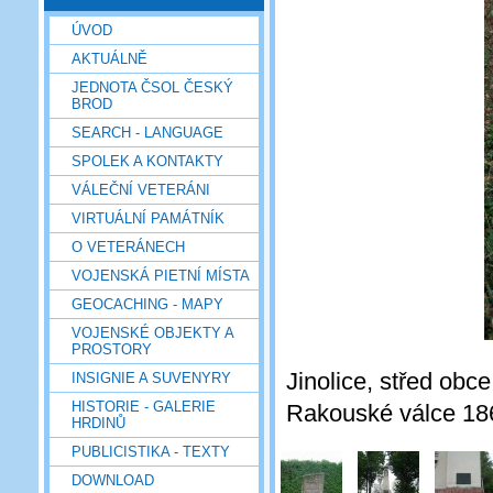
ÚVOD
AKTUÁLNĚ
JEDNOTA ČSOL ČESKÝ
BROD
SEARCH - LANGUAGE
SPOLEK A KONTAKTY
VÁLEČNÍ VETERÁNI
VIRTUÁLNÍ PAMÁTNÍK
O VETERÁNECH
VOJENSKÁ PIETNÍ MÍSTA
GEOCACHING - MAPY
VOJENSKÉ OBJEKTY A
PROSTORY
Jinolice, střed ob
INSIGNIE A SUVENYRY
HISTORIE - GALERIE
Rakouské válce 186
HRDINŮ
PUBLICISTIKA - TEXTY
DOWNLOAD