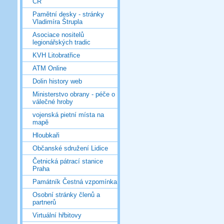
ČR
Pamětní desky - stránky
Vladimíra Štrupla
Asociace nositelů
legionářských tradic
KVH Litobratřice
ATM Online
Dolin history web
Ministerstvo obrany - péče o
válečné hroby
vojenská pietní místa na
mapě
Hloubkaři
Občanské sdružení Lidice
Četnická pátrací stanice
Praha
Památník Čestná vzpomínka
Osobní stránky členů a
partnerů
Virtuální hřbitovy