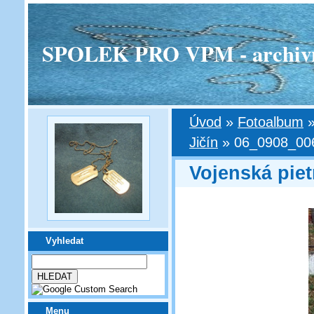
SPOLEK PRO VPM - archivní v
Úvod
»
Fotoalbum
Jičín
»
06_0908_006
Vojenská piet
Vyhledat
Menu