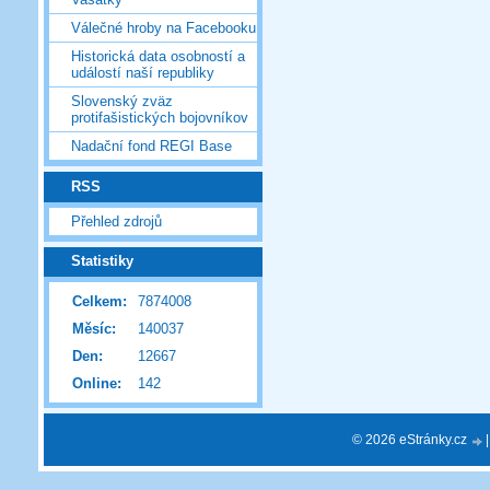
Válečné hroby na Facebooku
Historická data osobností a
událostí naší republiky
Slovenský zväz
protifašistických bojovníkov
Nadační fond REGI Base
RSS
Přehled zdrojů
Statistiky
Celkem:
7874008
Měsíc:
140037
Den:
12667
Online:
142
© 2026 eStránky.cz