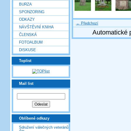
BURZA
SPONZORING
ODKAZY
← Předchozí
NÁVŠTĚVNÍ KNIHA
Automatické 
ČLENSKÁ
FOTOALBUM
DISKUSE
Toplist
Mail list
Oblíbené odkazy
Sdružení válečných veteránů