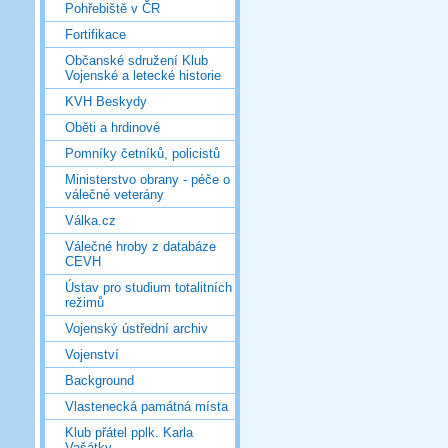
Pohřebiště v ČR
Fortifikace
Občanské sdružení Klub
Vojenské a letecké historie
KVH Beskydy
Oběti a hrdinové
Pomníky četníků, policistů
Ministerstvo obrany - péče o
válečné veterány
Válka.cz
Válečné hroby z databáze
CEVH
Ústav pro studium totalitních
režimů
Vojenský ústřední archiv
Vojenství
Background
Vlastenecká památná místa
Klub přátel pplk. Karla
Vašátky