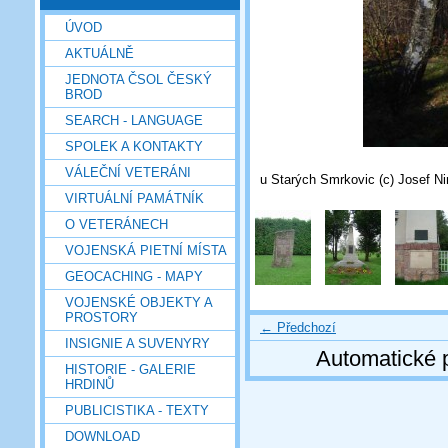
ÚVOD
AKTUÁLNĚ
JEDNOTA ČSOL ČESKÝ
BROD
SEARCH - LANGUAGE
SPOLEK A KONTAKTY
VÁLEČNÍ VETERÁNI
u Starých Smrkovic (c) Josef N
VIRTUÁLNÍ PAMÁTNÍK
O VETERÁNECH
VOJENSKÁ PIETNÍ MÍSTA
GEOCACHING - MAPY
VOJENSKÉ OBJEKTY A
PROSTORY
← Předchozí
INSIGNIE A SUVENYRY
Automatické 
HISTORIE - GALERIE
HRDINŮ
PUBLICISTIKA - TEXTY
DOWNLOAD