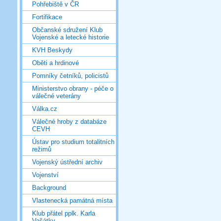
Pohřebiště v ČR
Fortifikace
Občanské sdružení Klub
Vojenské a letecké historie
KVH Beskydy
Oběti a hrdinové
Pomníky četníků, policistů
Ministerstvo obrany - péče o
válečné veterány
Válka.cz
Válečné hroby z databáze
CEVH
Ústav pro studium totalitních
režimů
Vojenský ústřední archiv
Vojenství
Background
Vlastenecká památná místa
Klub přátel pplk. Karla
Vašátky