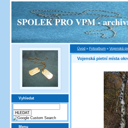
SPOLEK PRO VPM - archivní v
Úvod
»
Fotoalbum
»
Vojenská pi
Vojenská pietní místa okr
Vyhledat
Menu