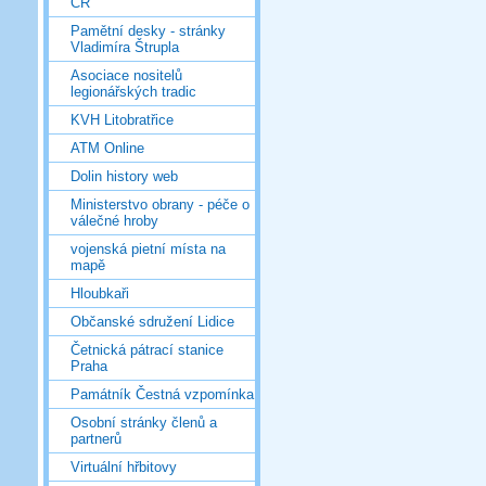
ČR
Pamětní desky - stránky
Vladimíra Štrupla
Asociace nositelů
legionářských tradic
KVH Litobratřice
ATM Online
Dolin history web
Ministerstvo obrany - péče o
válečné hroby
vojenská pietní místa na
mapě
Hloubkaři
Občanské sdružení Lidice
Četnická pátrací stanice
Praha
Památník Čestná vzpomínka
Osobní stránky členů a
partnerů
Virtuální hřbitovy