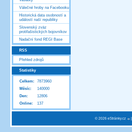
Válečné hroby na Facebooku
Historická data osobností a
událostí naší republiky
Slovenský zväz
protifašistických bojovníkov
Nadační fond REGI Base
RSS
Přehled zdrojů
Statistiky
Celkem:
7873960
Měsíc:
140000
Den:
12806
Online:
137
© 2026 eStránky.cz