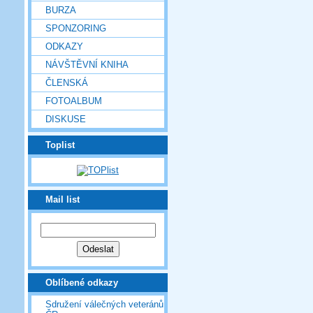
BURZA
SPONZORING
ODKAZY
NÁVŠTĚVNÍ KNIHA
ČLENSKÁ
FOTOALBUM
DISKUSE
Toplist
Mail list
Oblíbené odkazy
Sdružení válečných veteránů