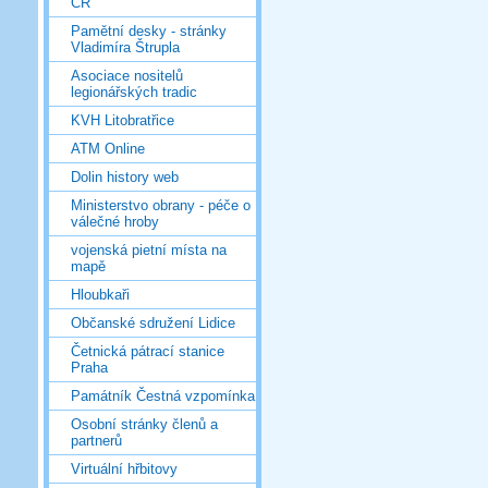
ČR
Pamětní desky - stránky
Vladimíra Štrupla
Asociace nositelů
legionářských tradic
KVH Litobratřice
ATM Online
Dolin history web
Ministerstvo obrany - péče o
válečné hroby
vojenská pietní místa na
mapě
Hloubkaři
Občanské sdružení Lidice
Četnická pátrací stanice
Praha
Památník Čestná vzpomínka
Osobní stránky členů a
partnerů
Virtuální hřbitovy