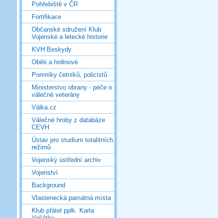
Pohřebiště v ČR
Fortifikace
Občanské sdružení Klub
Vojenské a letecké historie
KVH Beskydy
Oběti a hrdinové
Pomníky četníků, policistů
Ministerstvo obrany - péče o
válečné veterány
Válka.cz
Válečné hroby z databáze
CEVH
Ústav pro studium totalitních
režimů
Vojenský ústřední archiv
Vojenství
Background
Vlastenecká památná místa
Klub přátel pplk. Karla
Vašátky