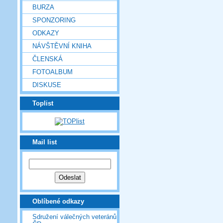
BURZA
SPONZORING
ODKAZY
NÁVŠTĚVNÍ KNIHA
ČLENSKÁ
FOTOALBUM
DISKUSE
Toplist
Mail list
Oblíbené odkazy
Sdružení válečných veteránů