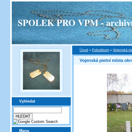
SPOLEK PRO VPM - archivní v
Úvod
»
Fotoalbum
»
Vojenská pi
Vojenská pietní místa okr
Vyhledat
Menu