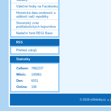
Válečné hroby na Facebooku
Historická data osobností a
událostí naší republiky
Slovenský zväz
protifašistických bojovníkov
Nadační fond REGI Base
RSS
Přehled zdrojů
Statistiky
Celkem:
7882237
Měsíc:
145861
Den:
6031
Online:
108
© 2026 eStránky.cz