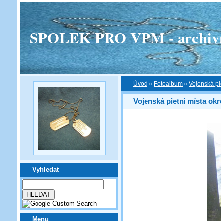
SPOLEK PRO VPM - archivní v
Úvod
»
Fotoalbum
»
Vojenská pi
Vojenská pietní místa okr
Vyhledat
Menu