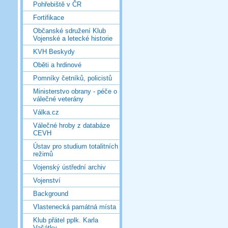
Pohřebiště v ČR
Fortifikace
Občanské sdružení Klub
Vojenské a letecké historie
KVH Beskydy
Oběti a hrdinové
Pomníky četníků, policistů
Ministerstvo obrany - péče o
válečné veterány
Válka.cz
Válečné hroby z databáze
CEVH
Ústav pro studium totalitních
režimů
Vojenský ústřední archiv
Vojenství
Background
Vlastenecká památná místa
Klub přátel pplk. Karla
Vašátky