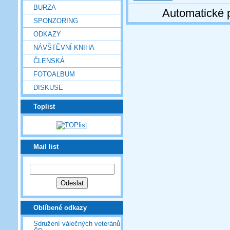
BURZA
Automatické 
SPONZORING
ODKAZY
NÁVŠTĚVNÍ KNIHA
ČLENSKÁ
FOTOALBUM
DISKUSE
Toplist
Mail list
Oblíbené odkazy
Sdružení válečných veteránů