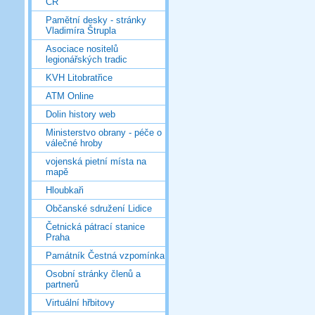
ČR
Pamětní desky - stránky
Vladimíra Štrupla
Asociace nositelů
legionářských tradic
KVH Litobratřice
ATM Online
Dolin history web
Ministerstvo obrany - péče o
válečné hroby
vojenská pietní místa na
mapě
Hloubkaři
Občanské sdružení Lidice
Četnická pátrací stanice
Praha
Památník Čestná vzpomínka
Osobní stránky členů a
partnerů
Virtuální hřbitovy