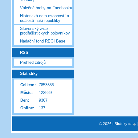
Válečné hroby na Facebooku
Historická data osobností a
událostí naší republiky
Slovenský zväz
protifašistických bojovníkov
Nadační fond REGI Base
RSS
Přehled zdrojů
Statistiky
Celkem:
7853555
Měsíc:
122839
Den:
9367
Online:
137
© 2026 eStránky.cz