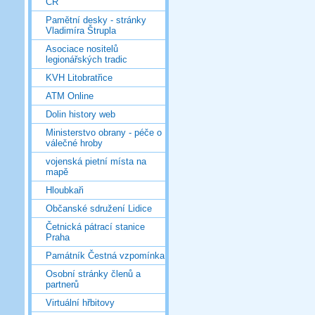
ČR
Pamětní desky - stránky
Vladimíra Štrupla
Asociace nositelů
legionářských tradic
KVH Litobratřice
ATM Online
Dolin history web
Ministerstvo obrany - péče o
válečné hroby
vojenská pietní místa na
mapě
Hloubkaři
Občanské sdružení Lidice
Četnická pátrací stanice
Praha
Památník Čestná vzpomínka
Osobní stránky členů a
partnerů
Virtuální hřbitovy