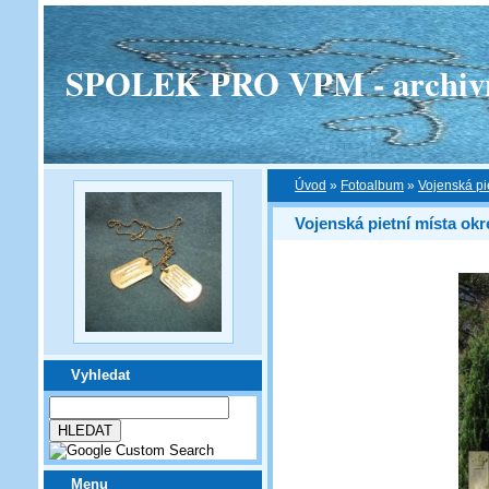
SPOLEK PRO VPM - archivní v
Úvod
»
Fotoalbum
»
Vojenská pi
Vojenská pietní místa okr
Vyhledat
Menu