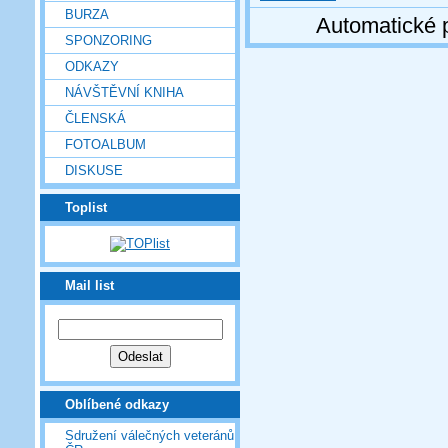
BURZA
Automatické 
SPONZORING
ODKAZY
NÁVŠTĚVNÍ KNIHA
ČLENSKÁ
FOTOALBUM
DISKUSE
Toplist
Mail list
Oblíbené odkazy
Sdružení válečných veteránů