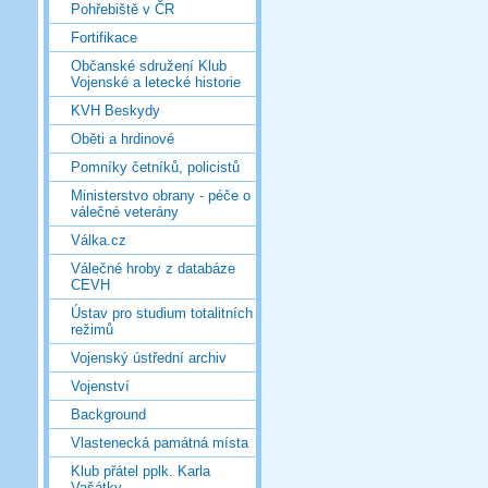
Pohřebiště v ČR
Fortifikace
Občanské sdružení Klub
Vojenské a letecké historie
KVH Beskydy
Oběti a hrdinové
Pomníky četníků, policistů
Ministerstvo obrany - péče o
válečné veterány
Válka.cz
Válečné hroby z databáze
CEVH
Ústav pro studium totalitních
režimů
Vojenský ústřední archiv
Vojenství
Background
Vlastenecká památná místa
Klub přátel pplk. Karla
Vašátky