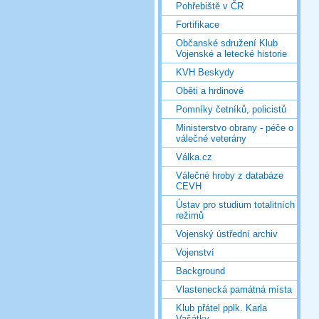
Pohřebiště v ČR
Fortifikace
Občanské sdružení Klub
Vojenské a letecké historie
KVH Beskydy
Oběti a hrdinové
Pomníky četníků, policistů
Ministerstvo obrany - péče o
válečné veterány
Válka.cz
Válečné hroby z databáze
CEVH
Ústav pro studium totalitních
režimů
Vojenský ústřední archiv
Vojenství
Background
Vlastenecká památná místa
Klub přátel pplk. Karla
Vašátky