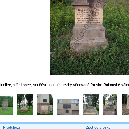
Jinolice, střed obce, součást naučné stezky věnované Prusko-Rakouské válc
← Předchozí
Zpět do složky