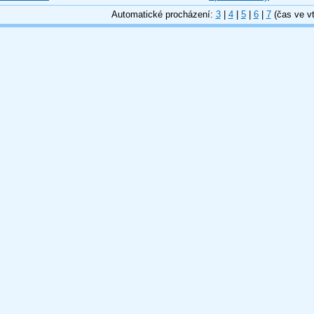
Automatické procházení:
3
|
4
|
5
|
6
|
7
(čas ve vt