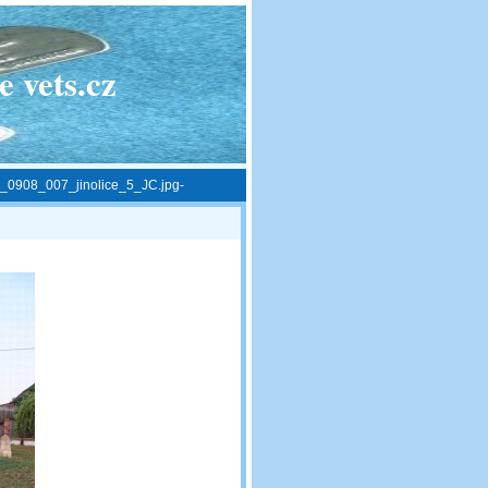
 vets.cz
_0908_007_jinolice_5_JC.jpg-