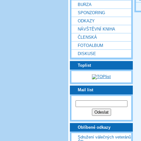
BURZA
SPONZORING
ODKAZY
NÁVŠTĚVNÍ KNIHA
ČLENSKÁ
FOTOALBUM
DISKUSE
Toplist
Mail list
Oblíbené odkazy
Sdružení válečných veteránů