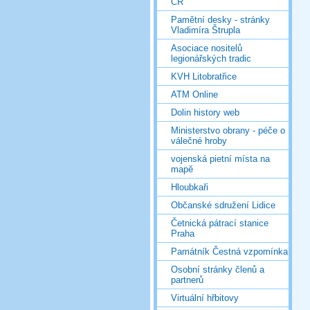
ČR
Pamětní desky - stránky
Vladimíra Štrupla
Asociace nositelů
legionářských tradic
KVH Litobratřice
ATM Online
Dolin history web
Ministerstvo obrany - péče o
válečné hroby
vojenská pietní místa na
mapě
Hloubkaři
Občanské sdružení Lidice
Četnická pátrací stanice
Praha
Památník Čestná vzpomínka
Osobní stránky členů a
partnerů
Virtuální hřbitovy