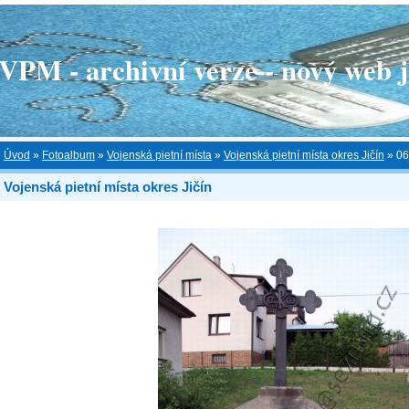
 - archivní verze - nový web je
Úvod
»
Fotoalbum
»
Vojenská pietní místa
»
Vojenská pietní místa okres Jičín
»
06
Vojenská pietní místa okres Jičín