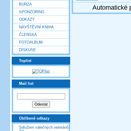
BURZA
Automatické 
SPONZORING
ODKAZY
NÁVŠTĚVNÍ KNIHA
ČLENSKÁ
FOTOALBUM
DISKUSE
Toplist
Mail list
Oblíbené odkazy
Sdružení válečných veteránů