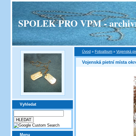
SPOLEK PRO VPM - archivní v
Úvod
»
Fotoalbum
»
Vojenská pi
Vojenská pietní místa okr
Vyhledat
Menu