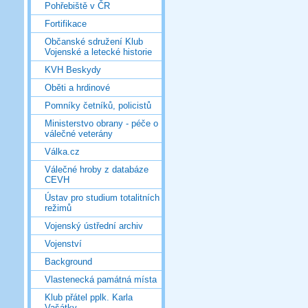
Pohřebiště v ČR
Fortifikace
Občanské sdružení Klub
Vojenské a letecké historie
KVH Beskydy
Oběti a hrdinové
Pomníky četníků, policistů
Ministerstvo obrany - péče o
válečné veterány
Válka.cz
Válečné hroby z databáze
CEVH
Ústav pro studium totalitních
režimů
Vojenský ústřední archiv
Vojenství
Background
Vlastenecká památná místa
Klub přátel pplk. Karla
Vašátky