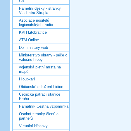
ČR
Pamětní desky - stránky
Vladimíra Štrupla
Asociace nositelů
legionářských tradic
KVH Litobratřice
ATM Online
Dolin history web
Ministerstvo obrany - péče o
válečné hroby
vojenská pietní místa na
mapě
Hloubkaři
Občanské sdružení Lidice
Četnická pátrací stanice
Praha
Památník Čestná vzpomínka
Osobní stránky členů a
partnerů
Virtuální hřbitovy