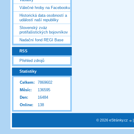
Válečné hroby na Facebooku
Historická data osobností a
událostí naší republiky
Slovenský zväz
protifašistických bojovníkov
Nadační fond REGI Base
RSS
Přehled zdrojů
Statistiky
Celkem:
7869602
Měsíc:
136595
Den:
16484
Online:
138
© 2026 eStránky.cz