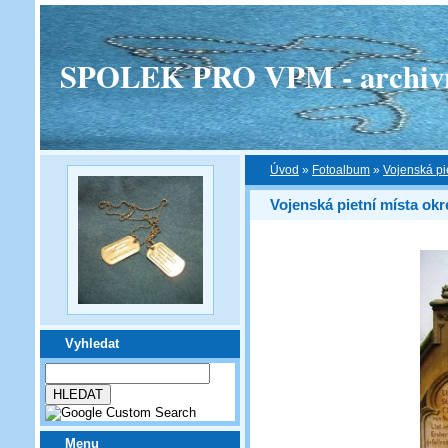
SPOLEK PRO VPM - archivní v
Úvod
»
Fotoalbum
»
Vojenská pi
Vojenská pietní místa okr
Vyhledat
Menu