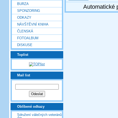
BURZA
Automatické 
SPONZORING
ODKAZY
NÁVŠTĚVNÍ KNIHA
ČLENSKÁ
FOTOALBUM
DISKUSE
Toplist
Mail list
Oblíbené odkazy
Sdružení válečných veteránů