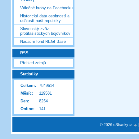
Válečné hroby na Facebooku
Historická data osobností a
událostí naší republiky
Slovenský zväz
protifašistických bojovníkov
Nadační fond REGI Base
RSS
Přehled zdrojů
Statistiky
Celkem:
7849614
Měsíc:
119581
Den:
8254
Online:
141
© 2026 eStránky.cz