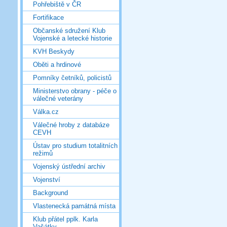
Pohřebiště v ČR
Fortifikace
Občanské sdružení Klub
Vojenské a letecké historie
KVH Beskydy
Oběti a hrdinové
Pomníky četníků, policistů
Ministerstvo obrany - péče o
válečné veterány
Válka.cz
Válečné hroby z databáze
CEVH
Ústav pro studium totalitních
režimů
Vojenský ústřední archiv
Vojenství
Background
Vlastenecká památná místa
Klub přátel pplk. Karla
Vašátky