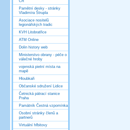
ČR
Pamětní desky - stránky
Vladimíra Štrupla
Asociace nositelů
legionářských tradic
KVH Litobratřice
ATM Online
Dolin history web
Ministerstvo obrany - péče o
válečné hroby
vojenská pietní místa na
mapě
Hloubkaři
Občanské sdružení Lidice
Četnická pátrací stanice
Praha
Památník Čestná vzpomínka
Osobní stránky členů a
partnerů
Virtuální hřbitovy