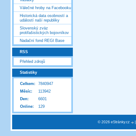
Válečné hroby na Facebooku
Historická data osobností a
událostí naší republiky
Slovenský zväz
protifašistických bojovníkov
Nadační fond REGI Base
RSS
Přehled zdrojů
Statistiky
Celkem:
7840947
Měsíc:
113942
Den:
6601
Online:
129
© 2026 eStránky.cz