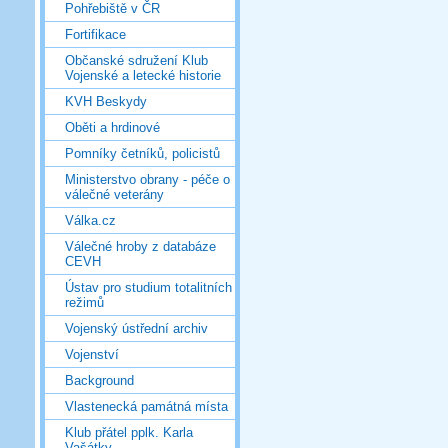
Pohřebiště v ČR
Fortifikace
Občanské sdružení Klub
Vojenské a letecké historie
KVH Beskydy
Oběti a hrdinové
Pomníky četníků, policistů
Ministerstvo obrany - péče o
válečné veterány
Válka.cz
Válečné hroby z databáze
CEVH
Ústav pro studium totalitních
režimů
Vojenský ústřední archiv
Vojenství
Background
Vlastenecká památná místa
Klub přátel pplk. Karla
Vašátky