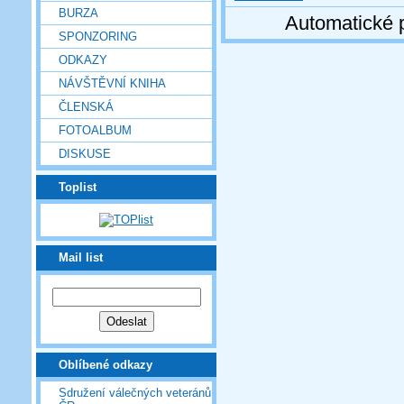
BURZA
Automatické 
SPONZORING
ODKAZY
NÁVŠTĚVNÍ KNIHA
ČLENSKÁ
FOTOALBUM
DISKUSE
Toplist
Mail list
Oblíbené odkazy
Sdružení válečných veteránů