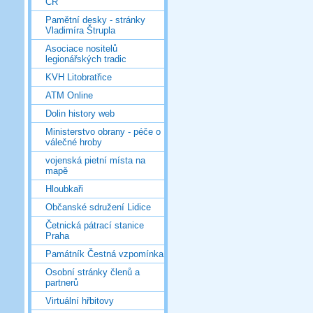
ČR
Pamětní desky - stránky
Vladimíra Štrupla
Asociace nositelů
legionářských tradic
KVH Litobratřice
ATM Online
Dolin history web
Ministerstvo obrany - péče o
válečné hroby
vojenská pietní místa na
mapě
Hloubkaři
Občanské sdružení Lidice
Četnická pátrací stanice
Praha
Památník Čestná vzpomínka
Osobní stránky členů a
partnerů
Virtuální hřbitovy