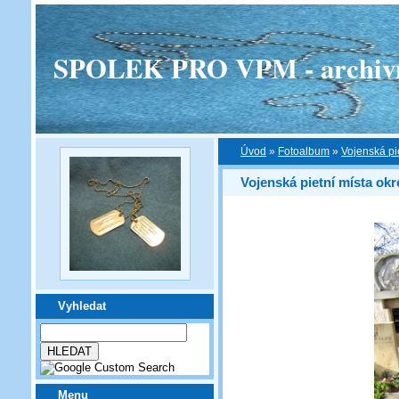
SPOLEK PRO VPM - archivní v
Úvod
»
Fotoalbum
»
Vojenská pi
Vojenská pietní místa okr
Vyhledat
Menu