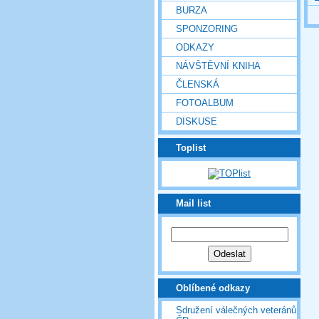
BURZA
SPONZORING
ODKAZY
NÁVŠTĚVNÍ KNIHA
ČLENSKÁ
FOTOALBUM
DISKUSE
Toplist
Mail list
Oblíbené odkazy
Sdružení válečných veteránů