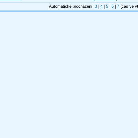
Automatické procházení:
3
|
4
|
5
|
6
|
7
(čas ve vt