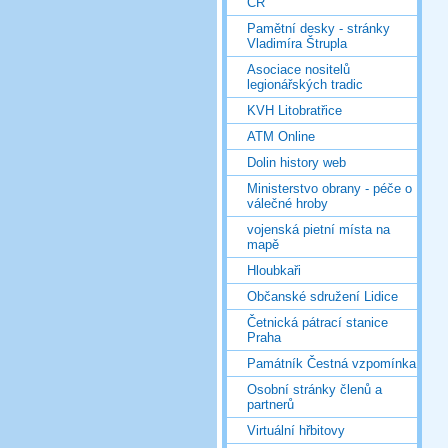
ČR
Pamětní desky - stránky
Vladimíra Štrupla
Asociace nositelů
legionářských tradic
KVH Litobratřice
ATM Online
Dolin history web
Ministerstvo obrany - péče o
válečné hroby
vojenská pietní místa na
mapě
Hloubkaři
Občanské sdružení Lidice
Četnická pátrací stanice
Praha
Památník Čestná vzpomínka
Osobní stránky členů a
partnerů
Virtuální hřbitovy