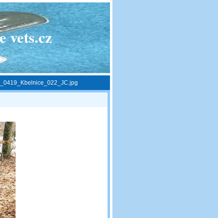
 vets.cz
_0419_Kbelnice_022_JC.jpg