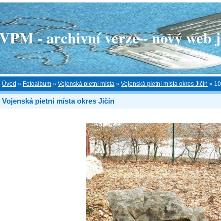
 - archivní verze - nový web je
Úvod
»
Fotoalbum
»
Vojenská pietní místa
»
Vojenská pietní místa okres Jičín
»
10
Vojenská pietní místa okres Jičín