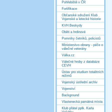
Pohřebiště v ČR
Fortifikace
Občanské sdružení Klub
Vojenské a letecké historie
KVH Beskydy
Oběti a hrdinové
Pomníky četníků, policistů
Ministerstvo obrany - péče o
válečné veterány
Válka.cz
Válečné hroby z databáze
CEVH
Ústav pro studium totalitních
režimů
Vojenský ústřední archiv
Vojenství
Background
Vlastenecká památná místa
Klub přátel pplk. Karla
Vašátky