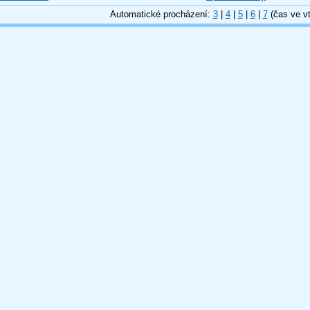
Automatické procházení:
3
|
4
|
5
|
6
|
7
(čas ve vt