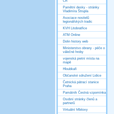
ČR
Pamětní desky - stránky
Vladimíra Štrupla
Asociace nositelů
legionářských tradic
KVH Litobratřice
ATM Online
Dolin history web
Ministerstvo obrany - péče o
válečné hroby
vojenská pietní místa na
mapě
Hloubkaři
Občanské sdružení Lidice
Četnická pátrací stanice
Praha
Památník Čestná vzpomínka
Osobní stránky členů a
partnerů
Virtuální hřbitovy