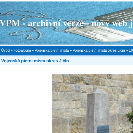
 - archivní verze - nový web je
Úvod
»
Fotoalbum
»
Vojenská pietní místa
»
Vojenská pietní místa okres Jičín
»
10
Vojenská pietní místa okres Jičín