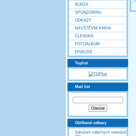
BURZA
SPONZORING
ODKAZY
NÁVŠTĚVNÍ KNIHA
ČLENSKÁ
FOTOALBUM
DISKUSE
Toplist
Mail list
Oblíbené odkazy
Sdružení válečných veteránů