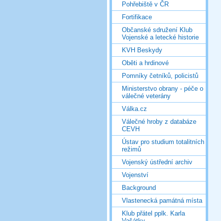
Pohřebiště v ČR
Fortifikace
Občanské sdružení Klub
Vojenské a letecké historie
KVH Beskydy
Oběti a hrdinové
Pomníky četníků, policistů
Ministerstvo obrany - péče o
válečné veterány
Válka.cz
Válečné hroby z databáze
CEVH
Ústav pro studium totalitních
režimů
Vojenský ústřední archiv
Vojenství
Background
Vlastenecká památná místa
Klub přátel pplk. Karla
Vašátky