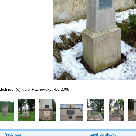
belnice, (c) Karel Pachovský, 4.6.2009
← Předchozí
Zpět do složky