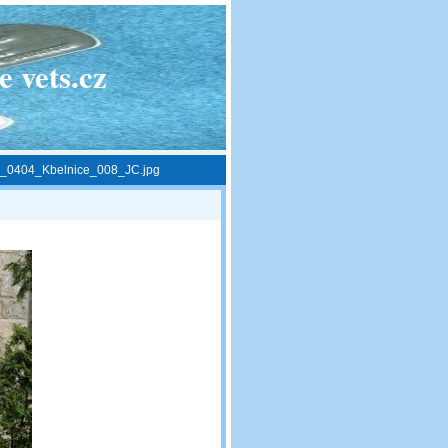
 vets.cz
_0404_Kbelnice_008_JC.jpg