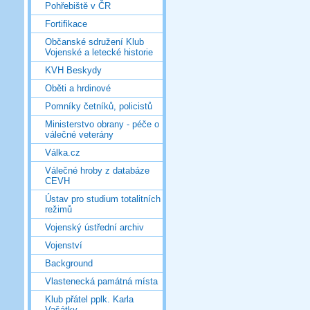
Pohřebiště v ČR
Fortifikace
Občanské sdružení Klub
Vojenské a letecké historie
KVH Beskydy
Oběti a hrdinové
Pomníky četníků, policistů
Ministerstvo obrany - péče o
válečné veterány
Válka.cz
Válečné hroby z databáze
CEVH
Ústav pro studium totalitních
režimů
Vojenský ústřední archiv
Vojenství
Background
Vlastenecká památná místa
Klub přátel pplk. Karla
Vašátky