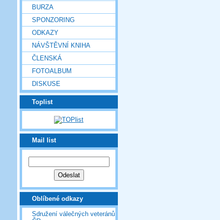
BURZA
SPONZORING
ODKAZY
NÁVŠTĚVNÍ KNIHA
ČLENSKÁ
FOTOALBUM
DISKUSE
Toplist
Mail list
Oblíbené odkazy
Sdružení válečných veteránů