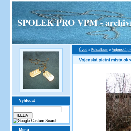
SPOLEK PRO VPM - archivní v
Úvod
»
Fotoalbum
»
Vojenská pi
Vojenská pietní místa okr
Vyhledat
Menu