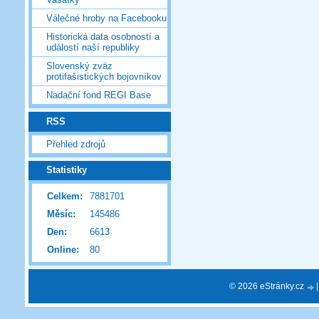
Válečné hroby na Facebooku
Historická data osobností a
událostí naší republiky
Slovenský zväz
protifašistických bojovníkov
Nadační fond REGI Base
RSS
Přehled zdrojů
Statistiky
Celkem:
7881701
Měsíc:
145486
Den:
6613
Online:
80
© 2026 eStránky.cz