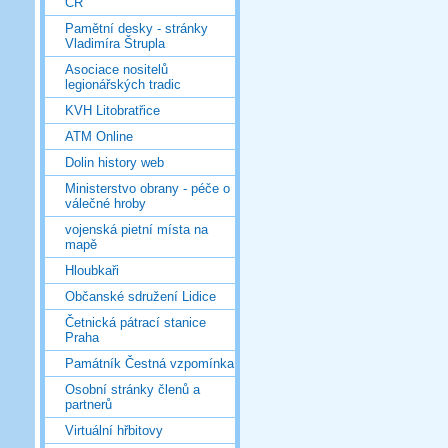
ČR
Pamětní desky - stránky
Vladimíra Štrupla
Asociace nositelů
legionářských tradic
KVH Litobratřice
ATM Online
Dolin history web
Ministerstvo obrany - péče o
válečné hroby
vojenská pietní místa na
mapě
Hloubkaři
Občanské sdružení Lidice
Četnická pátrací stanice
Praha
Památník Čestná vzpomínka
Osobní stránky členů a
partnerů
Virtuální hřbitovy