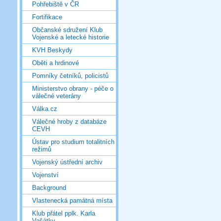
Pohřebiště v ČR
Fortifikace
Občanské sdružení Klub
Vojenské a letecké historie
KVH Beskydy
Oběti a hrdinové
Pomníky četníků, policistů
Ministerstvo obrany - péče o
válečné veterány
Válka.cz
Válečné hroby z databáze
CEVH
Ústav pro studium totalitních
režimů
Vojenský ústřední archiv
Vojenství
Background
Vlastenecká památná místa
Klub přátel pplk. Karla
Vašátky