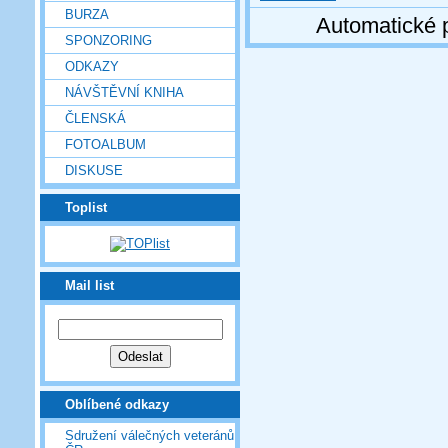
BURZA
Automatické 
SPONZORING
ODKAZY
NÁVŠTĚVNÍ KNIHA
ČLENSKÁ
FOTOALBUM
DISKUSE
Toplist
Mail list
Oblíbené odkazy
Sdružení válečných veteránů