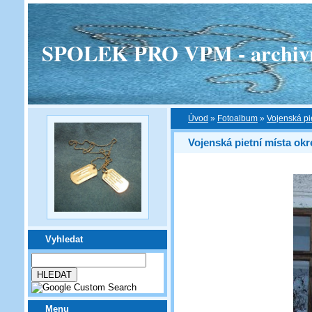
SPOLEK PRO VPM - archivní v
Úvod
»
Fotoalbum
»
Vojenská pi
Vojenská pietní místa okr
Vyhledat
Menu