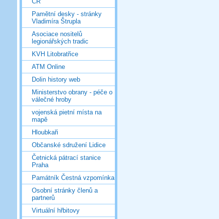
ČR
Pamětní desky - stránky
Vladimíra Štrupla
Asociace nositelů
legionářských tradic
KVH Litobratřice
ATM Online
Dolin history web
Ministerstvo obrany - péče o
válečné hroby
vojenská pietní místa na
mapě
Hloubkaři
Občanské sdružení Lidice
Četnická pátrací stanice
Praha
Památník Čestná vzpomínka
Osobní stránky členů a
partnerů
Virtuální hřbitovy