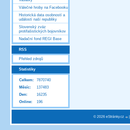
Válečné hroby na Facebooku
Historická data osobností a
událostí naší republiky
Slovenský zväz
protifašistických bojovníkov
Nadační fond REGI Base
RSS
Přehled zdrojů
Statistiky
Celkem:
7870740
Měsíc:
137483
Den:
16235
Online:
196
© 2026 eStránky.cz