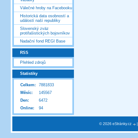
Válečné hroby na Facebooku
Historická data osobností a
událostí naší republiky
Slovenský zväz
protifašistických bojovníkov
Nadační fond REGI Base
RSS
Přehled zdrojů
Statistiky
Celkem:
7881833
Měsíc:
145567
Den:
6472
Online:
94
© 2026 eStránky.cz