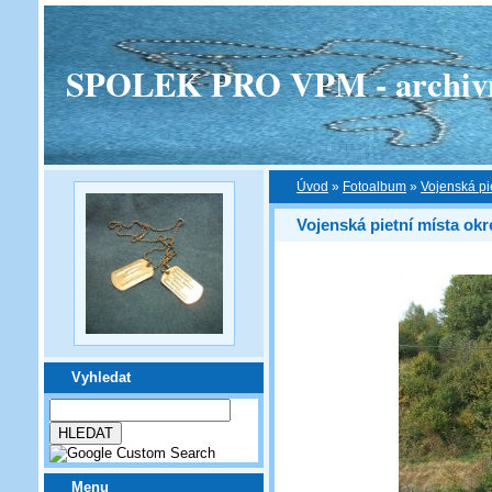
SPOLEK PRO VPM - archivní v
Úvod
»
Fotoalbum
»
Vojenská pi
Vojenská pietní místa okr
Vyhledat
Menu