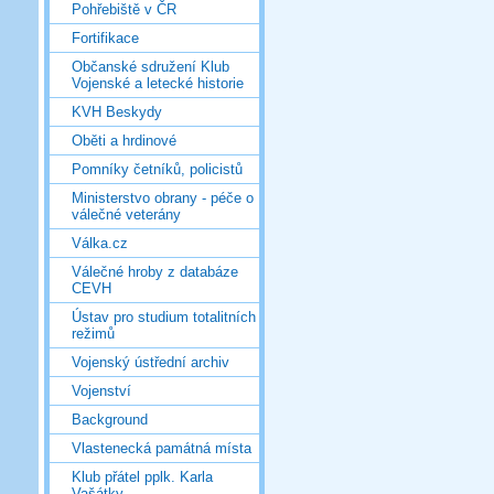
Pohřebiště v ČR
Fortifikace
Občanské sdružení Klub
Vojenské a letecké historie
KVH Beskydy
Oběti a hrdinové
Pomníky četníků, policistů
Ministerstvo obrany - péče o
válečné veterány
Válka.cz
Válečné hroby z databáze
CEVH
Ústav pro studium totalitních
režimů
Vojenský ústřední archiv
Vojenství
Background
Vlastenecká památná místa
Klub přátel pplk. Karla
Vašátky