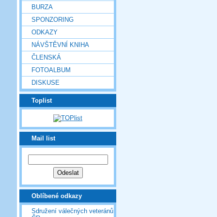
BURZA
SPONZORING
ODKAZY
NÁVŠTĚVNÍ KNIHA
ČLENSKÁ
FOTOALBUM
DISKUSE
Toplist
Mail list
Oblíbené odkazy
Sdružení válečných veteránů