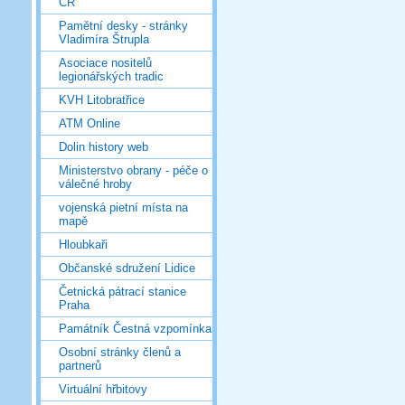
ČR
Pamětní desky - stránky
Vladimíra Štrupla
Asociace nositelů
legionářských tradic
KVH Litobratřice
ATM Online
Dolin history web
Ministerstvo obrany - péče o
válečné hroby
vojenská pietní místa na
mapě
Hloubkaři
Občanské sdružení Lidice
Četnická pátrací stanice
Praha
Památník Čestná vzpomínka
Osobní stránky členů a
partnerů
Virtuální hřbitovy