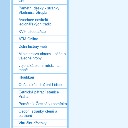
ČR
Pamětní desky - stránky
Vladimíra Štrupla
Asociace nositelů
legionářských tradic
KVH Litobratřice
ATM Online
Dolin history web
Ministerstvo obrany - péče o
válečné hroby
vojenská pietní místa na
mapě
Hloubkaři
Občanské sdružení Lidice
Četnická pátrací stanice
Praha
Památník Čestná vzpomínka
Osobní stránky členů a
partnerů
Virtuální hřbitovy