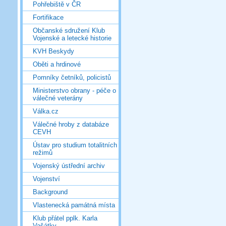
Pohřebiště v ČR
Fortifikace
Občanské sdružení Klub
Vojenské a letecké historie
KVH Beskydy
Oběti a hrdinové
Pomníky četníků, policistů
Ministerstvo obrany - péče o
válečné veterány
Válka.cz
Válečné hroby z databáze
CEVH
Ústav pro studium totalitních
režimů
Vojenský ústřední archiv
Vojenství
Background
Vlastenecká památná místa
Klub přátel pplk. Karla
Vašátky