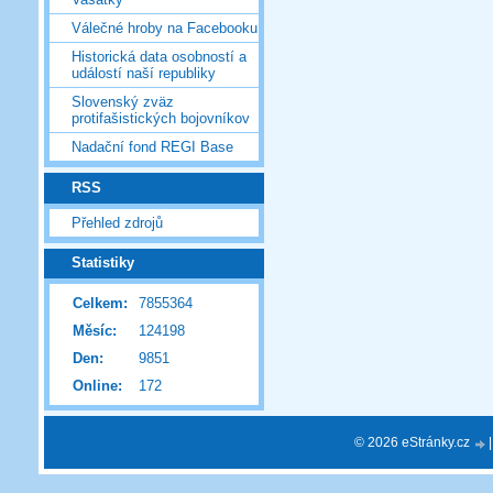
Válečné hroby na Facebooku
Historická data osobností a
událostí naší republiky
Slovenský zväz
protifašistických bojovníkov
Nadační fond REGI Base
RSS
Přehled zdrojů
Statistiky
Celkem:
7855364
Měsíc:
124198
Den:
9851
Online:
172
© 2026 eStránky.cz