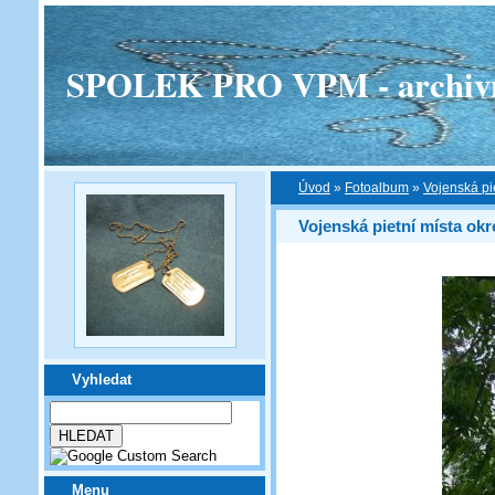
SPOLEK PRO VPM - archivní v
Úvod
»
Fotoalbum
»
Vojenská pi
Vojenská pietní místa okr
Vyhledat
Menu