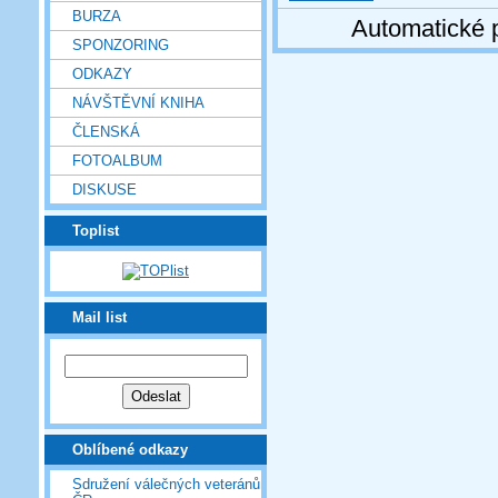
BURZA
Automatické 
SPONZORING
ODKAZY
NÁVŠTĚVNÍ KNIHA
ČLENSKÁ
FOTOALBUM
DISKUSE
Toplist
Mail list
Oblíbené odkazy
Sdružení válečných veteránů