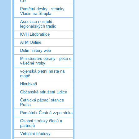
ČR
Pamětní desky - stránky
Vladimíra Štrupla
Asociace nositelů
legionářských tradic
KVH Litobratřice
ATM Online
Dolin history web
Ministerstvo obrany - péče o
válečné hroby
vojenská pietní místa na
mapě
Hloubkaři
Občanské sdružení Lidice
Četnická pátrací stanice
Praha
Památník Čestná vzpomínka
Osobní stránky členů a
partnerů
Virtuální hřbitovy