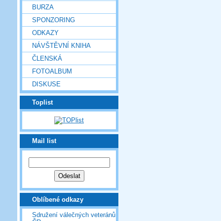
BURZA
SPONZORING
ODKAZY
NÁVŠTĚVNÍ KNIHA
ČLENSKÁ
FOTOALBUM
DISKUSE
Toplist
Mail list
Oblíbené odkazy
Sdružení válečných veteránů