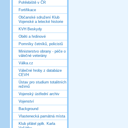
Pohřebiště v ČR
Fortifikace
Občanské sdružení Klub
Vojenské a letecké historie
KVH Beskydy
Oběti a hrdinové
Pomníky četníků, policistů
Ministerstvo obrany - péče o
válečné veterány
Válka.cz
Válečné hroby z databáze
CEVH
Ústav pro studium totalitních
režimů
Vojenský ústřední archiv
Vojenství
Background
Vlastenecká památná místa
Klub přátel pplk. Karla
Vašátky