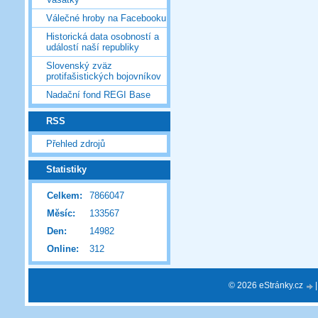
Válečné hroby na Facebooku
Historická data osobností a
událostí naší republiky
Slovenský zväz
protifašistických bojovníkov
Nadační fond REGI Base
RSS
Přehled zdrojů
Statistiky
Celkem:
7866047
Měsíc:
133567
Den:
14982
Online:
312
© 2026 eStránky.cz