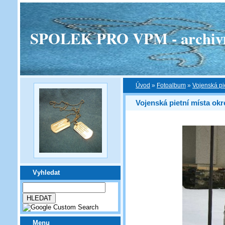
SPOLEK PRO VPM - archivní v
Úvod
»
Fotoalbum
»
Vojenská pi
Vojenská pietní místa okr
Vyhledat
Menu