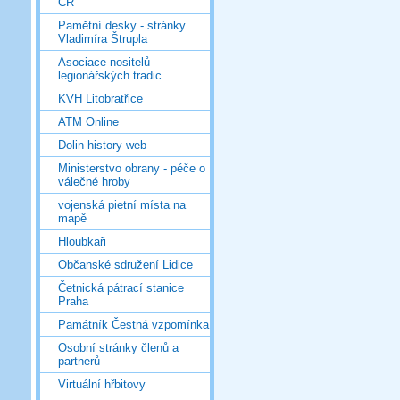
ČR
Pamětní desky - stránky
Vladimíra Štrupla
Asociace nositelů
legionářských tradic
KVH Litobratřice
ATM Online
Dolin history web
Ministerstvo obrany - péče o
válečné hroby
vojenská pietní místa na
mapě
Hloubkaři
Občanské sdružení Lidice
Četnická pátrací stanice
Praha
Památník Čestná vzpomínka
Osobní stránky členů a
partnerů
Virtuální hřbitovy