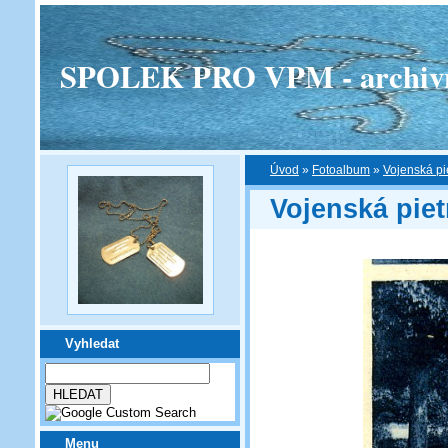
SPOLEK PRO VPM - archivní v
Úvod
»
Fotoalbum
»
Vojenská pi
Vojenská piet
Vyhledat
Menu