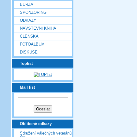
BURZA
SPONZORING
ODKAZY
NÁVŠTĚVNÍ KNIHA
ČLENSKÁ
FOTOALBUM
DISKUSE
Toplist
Mail list
Oblíbené odkazy
Sdružení válečných veteránů