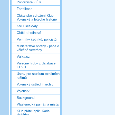
Pohřebiště v ČR
Fortifikace
Občanské sdružení Klub
Vojenské a letecké historie
KVH Beskydy
Oběti a hrdinové
Pomníky četníků, policistů
Ministerstvo obrany - péče o
válečné veterány
Válka.cz
Válečné hroby z databáze
CEVH
Ústav pro studium totalitních
režimů
Vojenský ústřední archiv
Vojenství
Background
Vlastenecká památná místa
Klub přátel pplk. Karla
Vašátky