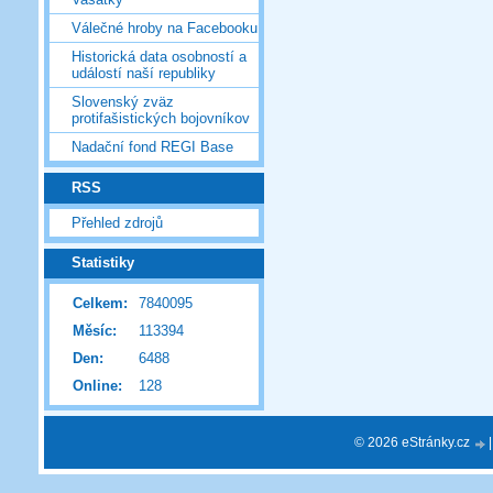
Válečné hroby na Facebooku
Historická data osobností a
událostí naší republiky
Slovenský zväz
protifašistických bojovníkov
Nadační fond REGI Base
RSS
Přehled zdrojů
Statistiky
Celkem:
7840095
Měsíc:
113394
Den:
6488
Online:
128
© 2026 eStránky.cz