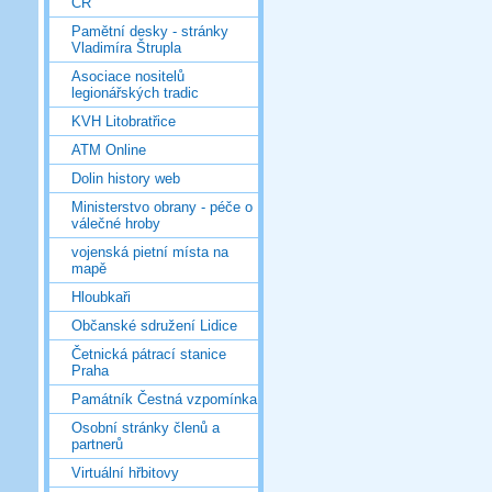
ČR
Pamětní desky - stránky
Vladimíra Štrupla
Asociace nositelů
legionářských tradic
KVH Litobratřice
ATM Online
Dolin history web
Ministerstvo obrany - péče o
válečné hroby
vojenská pietní místa na
mapě
Hloubkaři
Občanské sdružení Lidice
Četnická pátrací stanice
Praha
Památník Čestná vzpomínka
Osobní stránky členů a
partnerů
Virtuální hřbitovy