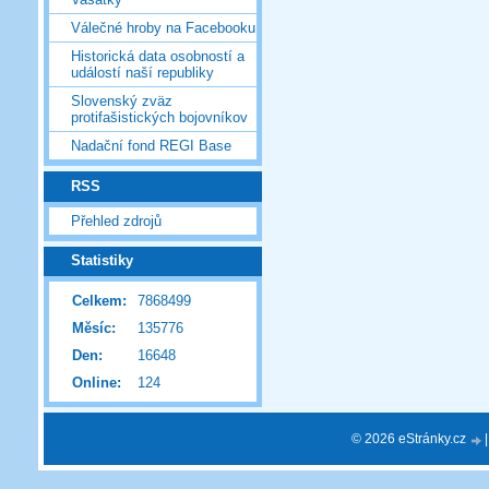
Válečné hroby na Facebooku
Historická data osobností a
událostí naší republiky
Slovenský zväz
protifašistických bojovníkov
Nadační fond REGI Base
RSS
Přehled zdrojů
Statistiky
Celkem:
7868499
Měsíc:
135776
Den:
16648
Online:
124
© 2026 eStránky.cz