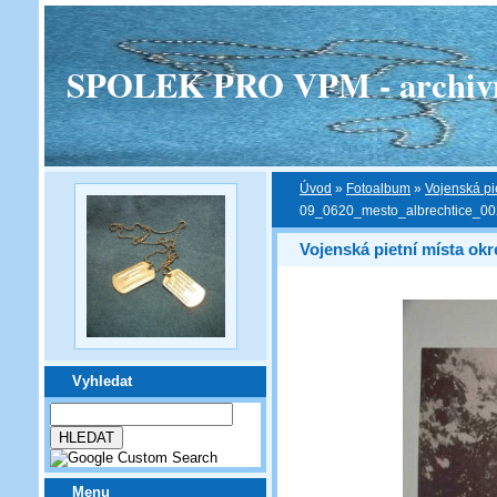
SPOLEK PRO VPM - archivní v
Úvod
»
Fotoalbum
»
Vojenská pi
09_0620_mesto_albrechtice_0
Vojenská pietní místa okr
Vyhledat
Menu