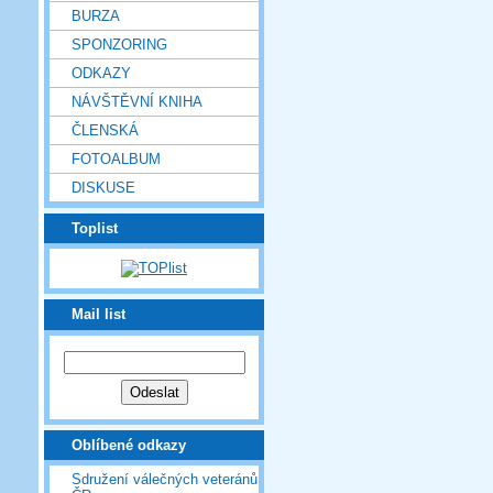
BURZA
SPONZORING
ODKAZY
NÁVŠTĚVNÍ KNIHA
ČLENSKÁ
FOTOALBUM
DISKUSE
Toplist
Mail list
Oblíbené odkazy
Sdružení válečných veteránů