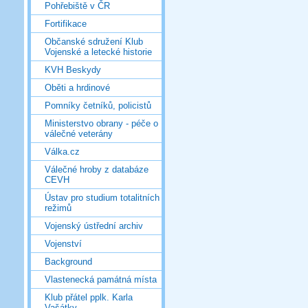
Pohřebiště v ČR
Fortifikace
Občanské sdružení Klub
Vojenské a letecké historie
KVH Beskydy
Oběti a hrdinové
Pomníky četníků, policistů
Ministerstvo obrany - péče o
válečné veterány
Válka.cz
Válečné hroby z databáze
CEVH
Ústav pro studium totalitních
režimů
Vojenský ústřední archiv
Vojenství
Background
Vlastenecká památná místa
Klub přátel pplk. Karla
Vašátky