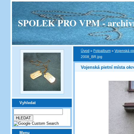
SPOLEK PRO VPM - archivní v
Úvod
»
Fotoalbum
»
Vojenská pi
2008_BR.jpg
Vojenská pietní místa okr
Vyhledat
Menu