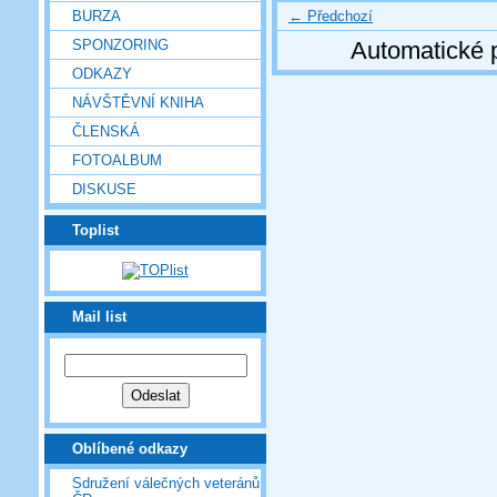
← Předchozí
BURZA
SPONZORING
Automatické 
ODKAZY
NÁVŠTĚVNÍ KNIHA
ČLENSKÁ
FOTOALBUM
DISKUSE
Toplist
Mail list
Oblíbené odkazy
Sdružení válečných veteránů