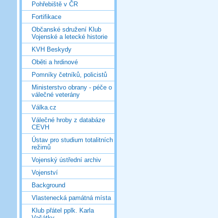
Pohřebiště v ČR
Fortifikace
Občanské sdružení Klub
Vojenské a letecké historie
KVH Beskydy
Oběti a hrdinové
Pomníky četníků, policistů
Ministerstvo obrany - péče o
válečné veterány
Válka.cz
Válečné hroby z databáze
CEVH
Ústav pro studium totalitních
režimů
Vojenský ústřední archiv
Vojenství
Background
Vlastenecká památná místa
Klub přátel pplk. Karla
Vašátky