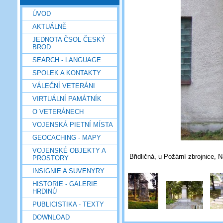
ÚVOD
AKTUÁLNĚ
JEDNOTA ČSOL ČESKÝ
BROD
SEARCH - LANGUAGE
SPOLEK A KONTAKTY
VÁLEČNÍ VETERÁNI
VIRTUÁLNÍ PAMÁTNÍK
O VETERÁNECH
VOJENSKÁ PIETNÍ MÍSTA
GEOCACHING - MAPY
VOJENSKÉ OBJEKTY A
Břidličná, u Požární zbrojnice,
PROSTORY
INSIGNIE A SUVENYRY
HISTORIE - GALERIE
HRDINŮ
PUBLICISTIKA - TEXTY
DOWNLOAD