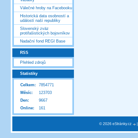
Válečné hroby na Facebooku
Historická data osobností a
událostí naší republiky
Slovenský zväz
protifašistických bojovníkov
Nadační fond REGI Base
RSS
Přehled zdrojů
Statistiky
Celkem:
7854771
Měsíc:
123703
Den:
9667
Online:
161
© 2026 eStránky.cz