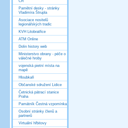
ČR
Pamětní desky - stránky
Vladimíra Štrupla
Asociace nositelů
legionářských tradic
KVH Litobratřice
ATM Online
Dolin history web
Ministerstvo obrany - péče o
válečné hroby
vojenská pietní místa na
mapě
Hloubkaři
Občanské sdružení Lidice
Četnická pátrací stanice
Praha
Památník Čestná vzpomínka
Osobní stránky členů a
partnerů
Virtuální hřbitovy