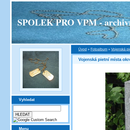
SPOLEK PRO VPM - archivní v
Úvod
»
Fotoalbum
»
Vojenská pi
Vojenská pietní místa okr
Vyhledat
Menu