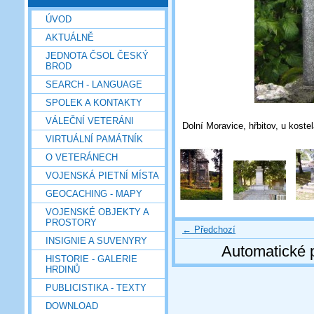
ÚVOD
AKTUÁLNĚ
JEDNOTA ČSOL ČESKÝ
BROD
SEARCH - LANGUAGE
SPOLEK A KONTAKTY
VÁLEČNÍ VETERÁNI
Dolní Moravice, hřbitov, u koste
VIRTUÁLNÍ PAMÁTNÍK
O VETERÁNECH
VOJENSKÁ PIETNÍ MÍSTA
GEOCACHING - MAPY
VOJENSKÉ OBJEKTY A
PROSTORY
← Předchozí
INSIGNIE A SUVENYRY
Automatické 
HISTORIE - GALERIE
HRDINŮ
PUBLICISTIKA - TEXTY
DOWNLOAD