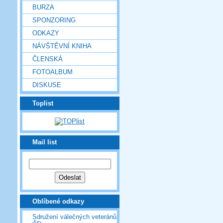
BURZA
SPONZORING
ODKAZY
NÁVŠTĚVNÍ KNIHA
ČLENSKÁ
FOTOALBUM
DISKUSE
Toplist
Mail list
Oblíbené odkazy
Sdružení válečných veteránů