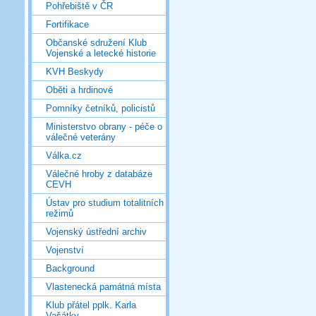
Pohřebiště v ČR
Fortifikace
Občanské sdružení Klub
Vojenské a letecké historie
KVH Beskydy
Oběti a hrdinové
Pomníky četníků, policistů
Ministerstvo obrany - péče o
válečné veterány
Válka.cz
Válečné hroby z databáze
CEVH
Ústav pro studium totalitních
režimů
Vojenský ústřední archiv
Vojenství
Background
Vlastenecká památná místa
Klub přátel pplk. Karla
Vašátky