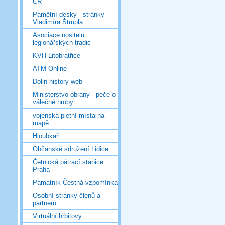
ČR
Pamětní desky - stránky
Vladimíra Štrupla
Asociace nositelů
legionářských tradic
KVH Litobratřice
ATM Online
Dolin history web
Ministerstvo obrany - péče o
válečné hroby
vojenská pietní místa na
mapě
Hloubkaři
Občanské sdružení Lidice
Četnická pátrací stanice
Praha
Památník Čestná vzpomínka
Osobní stránky členů a
partnerů
Virtuální hřbitovy