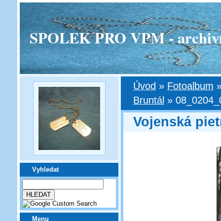
SPOLEK PRO VPM - archivní v
Úvod
»
Fotoalbum
Bruntál
»
08_0204_0
Vojenská piet
Vyhledat
Menu