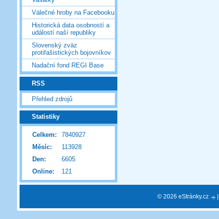
Válečné hroby na Facebooku
Historická data osobností a
událostí naší republiky
Slovenský zväz
protifašistických bojovníkov
Nadační fond REGI Base
RSS
Přehled zdrojů
Statistiky
Celkem:
7840927
Měsíc:
113928
Den:
6605
Online:
121
© 2026 eStránky.cz