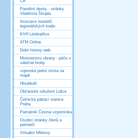
ČR
Pamětní desky - stránky
Vladimíra Štrupla
Asociace nositelů
legionářských tradic
KVH Litobratřice
ATM Online
Dolin history web
Ministerstvo obrany - péče o
válečné hroby
vojenská pietní místa na
mapě
Hloubkaři
Občanské sdružení Lidice
Četnická pátrací stanice
Praha
Památník Čestná vzpomínka
Osobní stránky členů a
partnerů
Virtuální hřbitovy