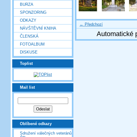
BURZA
SPONZORING
ODKAZY
← Předchozí
NÁVŠTĚVNÍ KNIHA
Automatické 
ČLENSKÁ
FOTOALBUM
DISKUSE
Toplist
Mail list
Oblíbené odkazy
Sdružení válečných veteránů