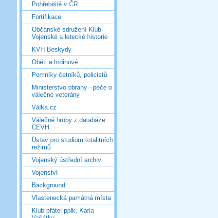
Pohřebiště v ČR
Fortifikace
Občanské sdružení Klub
Vojenské a letecké historie
KVH Beskydy
Oběti a hrdinové
Pomníky četníků, policistů
Ministerstvo obrany - péče o
válečné veterány
Válka.cz
Válečné hroby z databáze
CEVH
Ústav pro studium totalitních
režimů
Vojenský ústřední archiv
Vojenství
Background
Vlastenecká památná místa
Klub přátel pplk. Karla
Vašátky