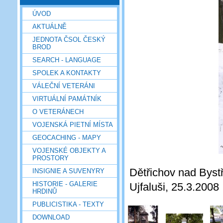
ÚVOD
AKTUÁLNĚ
JEDNOTA ČSOL ČESKÝ
BROD
SEARCH - LANGUAGE
SPOLEK A KONTAKTY
VÁLEČNÍ VETERÁNI
VIRTUÁLNÍ PAMÁTNÍK
O VETERÁNECH
VOJENSKÁ PIETNÍ MÍSTA
GEOCACHING - MAPY
VOJENSKÉ OBJEKTY A
PROSTORY
Dětřichov nad Byst
INSIGNIE A SUVENYRY
HISTORIE - GALERIE
Ujfaluši, 25.3.2008
HRDINŮ
PUBLICISTIKA - TEXTY
DOWNLOAD