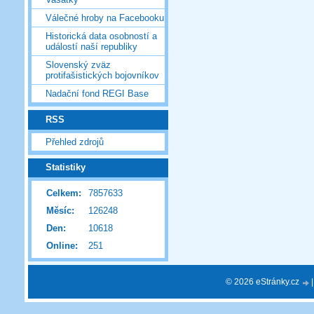
Válečné hroby na Facebooku
Historická data osobností a
událostí naší republiky
Slovenský zväz
protifašistických bojovníkov
Nadační fond REGI Base
RSS
Přehled zdrojů
Statistiky
Celkem:
7857633
Měsíc:
126248
Den:
10618
Online:
251
© 2026 eStránky.cz