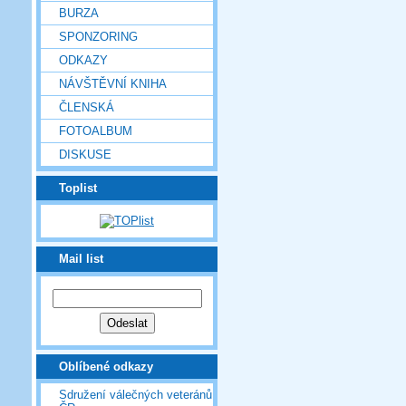
BURZA
SPONZORING
ODKAZY
NÁVŠTĚVNÍ KNIHA
ČLENSKÁ
FOTOALBUM
DISKUSE
Toplist
Mail list
Oblíbené odkazy
Sdružení válečných veteránů