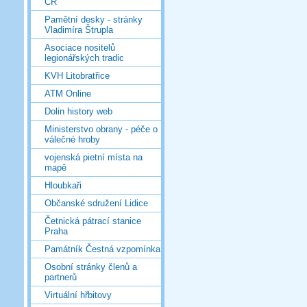
ČR
Pamětní desky - stránky
Vladimíra Štrupla
Asociace nositelů
legionářských tradic
KVH Litobratřice
ATM Online
Dolin history web
Ministerstvo obrany - péče o
válečné hroby
vojenská pietní místa na
mapě
Hloubkaři
Občanské sdružení Lidice
Četnická pátrací stanice
Praha
Památník Čestná vzpomínka
Osobní stránky členů a
partnerů
Virtuální hřbitovy