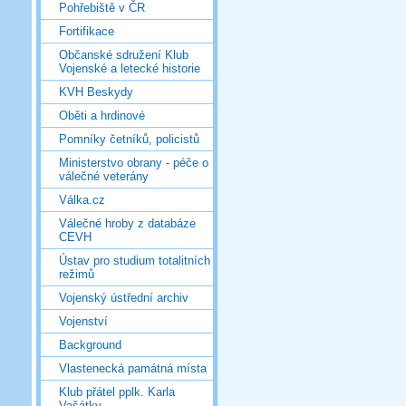
Pohřebiště v ČR
Fortifikace
Občanské sdružení Klub
Vojenské a letecké historie
KVH Beskydy
Oběti a hrdinové
Pomníky četníků, policistů
Ministerstvo obrany - péče o
válečné veterány
Válka.cz
Válečné hroby z databáze
CEVH
Ústav pro studium totalitních
režimů
Vojenský ústřední archiv
Vojenství
Background
Vlastenecká památná místa
Klub přátel pplk. Karla
Vašátky