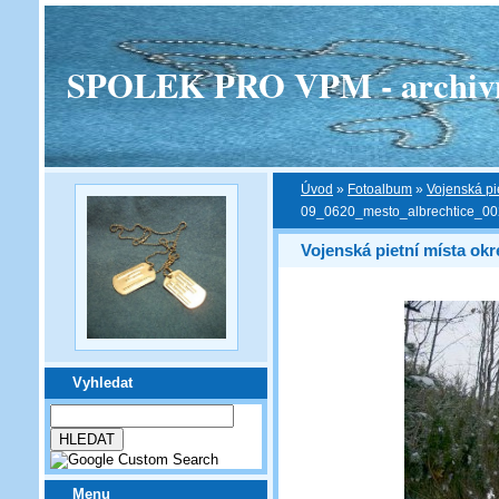
SPOLEK PRO VPM - archivní v
Úvod
»
Fotoalbum
»
Vojenská pi
09_0620_mesto_albrechtice_0
Vojenská pietní místa okr
Vyhledat
Menu