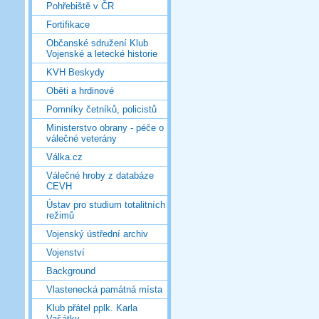
Pohřebiště v ČR
Fortifikace
Občanské sdružení Klub
Vojenské a letecké historie
KVH Beskydy
Oběti a hrdinové
Pomníky četníků, policistů
Ministerstvo obrany - péče o
válečné veterány
Válka.cz
Válečné hroby z databáze
CEVH
Ústav pro studium totalitních
režimů
Vojenský ústřední archiv
Vojenství
Background
Vlastenecká památná místa
Klub přátel pplk. Karla
Vašátky