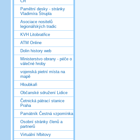
ČR
Pamětní desky - stránky
Vladimíra Štrupla
Asociace nositelů
legionářských tradic
KVH Litobratřice
ATM Online
Dolin history web
Ministerstvo obrany - péče o
válečné hroby
vojenská pietní místa na
mapě
Hloubkaři
Občanské sdružení Lidice
Četnická pátrací stanice
Praha
Památník Čestná vzpomínka
Osobní stránky členů a
partnerů
Virtuální hřbitovy