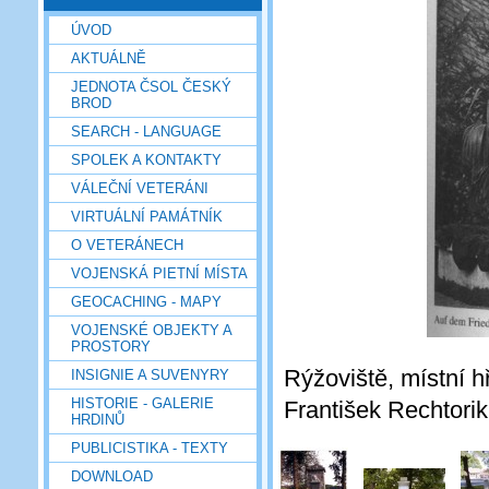
ÚVOD
AKTUÁLNĚ
JEDNOTA ČSOL ČESKÝ
BROD
SEARCH - LANGUAGE
SPOLEK A KONTAKTY
VÁLEČNÍ VETERÁNI
VIRTUÁLNÍ PAMÁTNÍK
O VETERÁNECH
VOJENSKÁ PIETNÍ MÍSTA
GEOCACHING - MAPY
VOJENSKÉ OBJEKTY A
PROSTORY
Rýžoviště, místní hř
INSIGNIE A SUVENYRY
HISTORIE - GALERIE
František Rechtorik
HRDINŮ
PUBLICISTIKA - TEXTY
DOWNLOAD