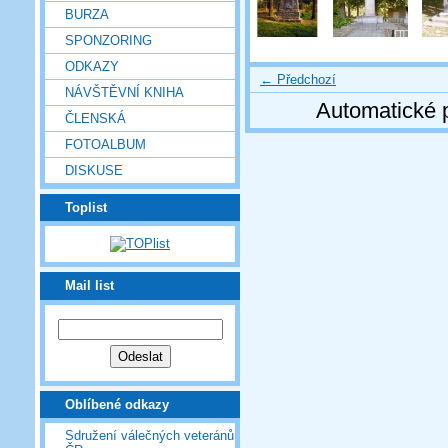
BURZA
SPONZORING
ODKAZY
← Předchozí
NÁVŠTĚVNÍ KNIHA
Automatické 
ČLENSKÁ
FOTOALBUM
DISKUSE
Toplist
Mail list
Oblíbené odkazy
Sdružení válečných veteránů