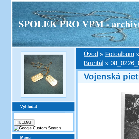
SPOLEK PRO VPM - archivní v
Úvod
»
Fotoalbum
Bruntál
»
08_0226_0
Vojenská piet
Vyhledat
Menu