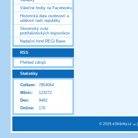
Válečné hroby na Facebooku
Historická data osobností a
událostí naší republiky
Slovenský zväz
protifašistických bojovníkov
Nadační fond REGI Base
RSS
Přehled zdrojů
Statistiky
Celkem:
7854064
Měsíc:
123272
Den:
9482
Online:
170
© 2026 eStránky.cz