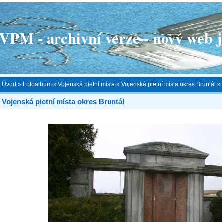
 - archivní verze - nový web je
Úvod
»
Fotoalbum
»
Vojenská pietní místa
»
Vojenská pietní místa okres Bruntál
»
Vojenská pietní místa okres Bruntál