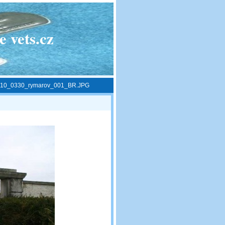
 vets.cz
10_0330_rymarov_001_BR.JPG