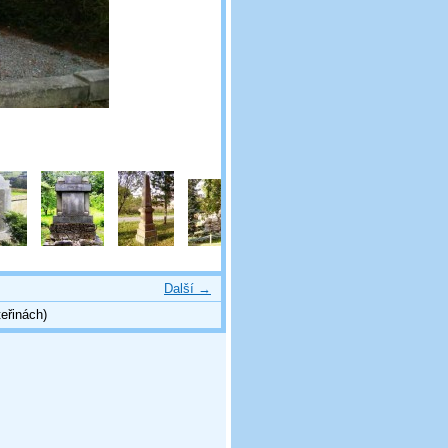
Další →
eřinách)