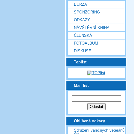
BURZA
SPONZORING
ODKAZY
NÁVŠTĚVNÍ KNIHA
ČLENSKÁ
FOTOALBUM
DISKUSE
Toplist
Mail list
Oblíbené odkazy
Sdružení válečných veteránů