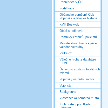
Pohřebiště v ČR
Fortifikace
Občanské sdružení Klub
Vojenské a letecké historie
KVH Beskydy
Oběti a hrdinové
Pomníky četníků, policistů
Ministerstvo obrany - péče o
válečné veterány
Válka.cz
Válečné hroby z databáze
CEVH
Ústav pro studium totalitních
režimů
Vojenský ústřední archiv
Vojenství
Background
Vlastenecká památná místa
Klub přátel pplk. Karla
Vašátky