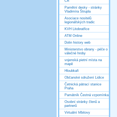
ČR
Pamětní desky - stránky
Vladimíra Štrupla
Asociace nositelů
legionářských tradic
KVH Litobratřice
ATM Online
Dolin history web
Ministerstvo obrany - péče o
válečné hroby
vojenská pietní místa na
mapě
Hloubkaři
Občanské sdružení Lidice
Četnická pátrací stanice
Praha
Památník Čestná vzpomínka
Osobní stránky členů a
partnerů
Virtuální hřbitovy