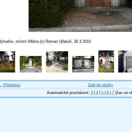
ýmařov, místní hřbitov,(c) Roman Ujfaluši, 26.3.2010
← Předchozí
Zpět do složky
Automatické procházení:
3
|
4
|
5
|
6
|
7
(čas ve vt